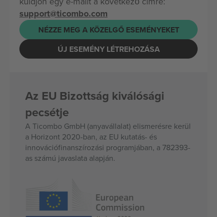
küldjön egy e-mailt a következő címre:
support@ticombo.com
NÉZZE MEG A KÖZELGŐ ESEMÉNYEKET
ÚJ ESEMÉNY LÉTREHOZÁSA
Az EU Bizottság kiválósági
pecsétje
A Ticombo GmbH (anyavállalat) elismerésre kerül
a Horizont 2020-ban, az EU kutatás- és
innovációfinanszírozási programjában, a 782393-
as számú javaslata alapján.