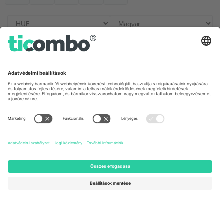
Irodák és támogatás
Germany
United Kingdom
Unter den Linden 24, 10117
167 City Road, London, Greater
Berlin, Germany
London, EC1V 1AW, United
Kingdom
United States
Switzerland
131 Continental Dr, Suite 305,
Dorfstrasse 52a, 6390
Newark, Delaware 19713, United
Engelberg, Switzerland
States
Bulgaria
United Arab Emirates
Regus Sofia City West, bul
UAE Dubai Silicon Oasis, DDP
Totleben 53-55, 1606 Sofia,
Building A1, Office 302, Dubai,