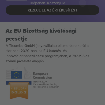
Európában. Köszönjük!
KEZDJE EL AZ ÉRTÉKESÍTÉST
Az EU Bizottság kiválósági
pecsétje
A Ticombo GmbH (anyavállalat) elismerésre kerül a
Horizont 2020-ban, az EU kutatás- és
innovációfinanszírozási programjában, a 782393-as
számú javaslata alapján.