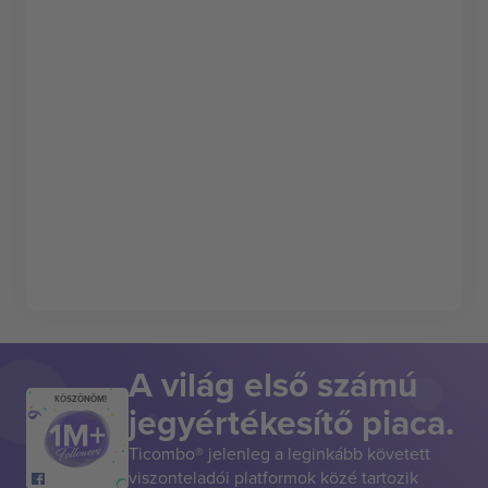
A világ első számú
KÖSZÖNÖM!
jegyértékesítő piaca.
Ticombo® jelenleg a leginkább követett
viszonteladói platformok közé tartozik