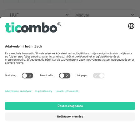
Irodák és támogatás
Germany
United Kingdom
Unter den Linden 24, 10117
167 City Road, London, Greater
Berlin, Germany
London, EC1V 1AW, United
Kingdom
United States
Switzerland
131 Continental Dr, Suite 305,
Dorfstrasse 52a, 6390
Newark, Delaware 19713, United
Engelberg, Switzerland
States
Bulgaria
United Arab Emirates
Regus Sofia City West, bul
UAE Dubai Silicon Oasis, DDP
Totleben 53-55, 1606 Sofia,
Building A1, Office 302, Dubai,