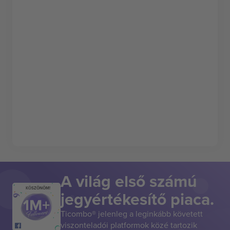
A világ első számú
KÖSZÖNÖM!
jegyértékesítő piaca.
Ticombo® jelenleg a leginkább követett
viszonteladói platformok közé tartozik