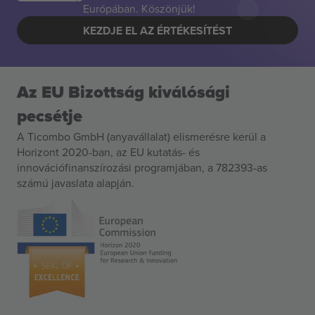
Európában. Köszönjük!
KEZDJE EL AZ ÉRTÉKESÍTÉST
Az EU Bizottság kiválósági
pecsétje
A Ticombo GmbH (anyavállalat) elismerésre kerül a
Horizont 2020-ban, az EU kutatás- és
innovációfinanszírozási programjában, a 782393-as
számú javaslata alapján.