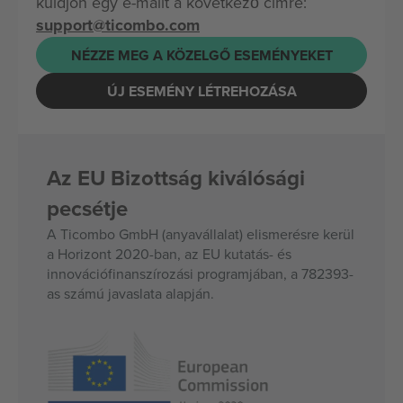
küldjön egy e-mailt a következő címre:
support@ticombo.com
NÉZZE MEG A KÖZELGŐ ESEMÉNYEKET
ÚJ ESEMÉNY LÉTREHOZÁSA
Az EU Bizottság kiválósági
pecsétje
A Ticombo GmbH (anyavállalat) elismerésre kerül
a Horizont 2020-ban, az EU kutatás- és
innovációfinanszírozási programjában, a 782393-
as számú javaslata alapján.