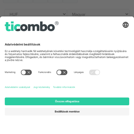
Irodák és támogatás
Germany
United Kingdom
Unter den Linden 24, 10117
167 City Road, London, Greater
Berlin, Germany
London, EC1V 1AW, United
Kingdom
United States
Switzerland
131 Continental Dr, Suite 305,
Dorfstrasse 52a, 6390
Newark, Delaware 19713, United
Engelberg, Switzerland
States
Bulgaria
United Arab Emirates
Regus Sofia City West, bul
UAE Dubai Silicon Oasis, DDP
Totleben 53-55, 1606 Sofia,
Building A1, Office 302, Dubai,