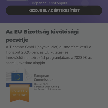
Európában. Köszönjük!
KEZDJE EL AZ ÉRTÉKESÍTÉST
Az EU Bizottság kiválósági
pecsétje
A Ticombo GmbH (anyavállalat) elismerésre kerül a
Horizont 2020-ban, az EU kutatás- és
innovációfinanszírozási programjában, a 782393-as
számú javaslata alapján.