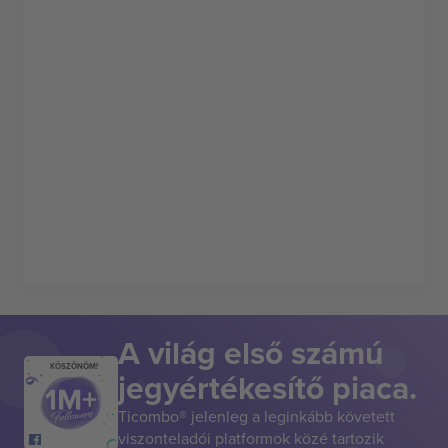
A világ első számú
KÖSZÖNÖM!
jegyértékesítő piaca.
Ticombo® jelenleg a leginkább követett
viszonteladói platformok közé tartozik