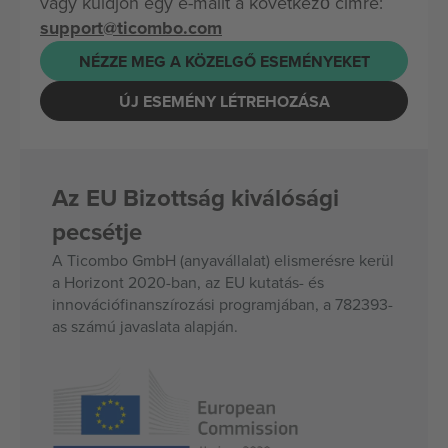
vagy küldjön egy e-mailt a következő címre:
support@ticombo.com
NÉZZE MEG A KÖZELGŐ ESEMÉNYEKET
ÚJ ESEMÉNY LÉTREHOZÁSA
Az EU Bizottság kiválósági
pecsétje
A Ticombo GmbH (anyavállalat) elismerésre kerül
a Horizont 2020-ban, az EU kutatás- és
innovációfinanszírozási programjában, a 782393-
as számú javaslata alapján.