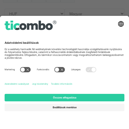
Irodák és támogatás
Germany
United Kingdom
Unter den Linden 24, 10117
167 City Road, London, Greater
Berlin, Germany
London, EC1V 1AW, United
Kingdom
United States
Switzerland
131 Continental Dr, Suite 305,
Dorfstrasse 52a, 6390
Newark, Delaware 19713, United
Engelberg, Switzerland
States
Bulgaria
United Arab Emirates
Regus Sofia City West, bul
UAE Dubai Silicon Oasis, DDP
Totleben 53-55, 1606 Sofia,
Building A1, Office 302, Dubai,