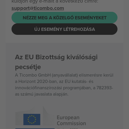
küldjön egy e-mailt a következő címre:
support@ticombo.com
NÉZZE MEG A KÖZELGŐ ESEMÉNYEKET
ÚJ ESEMÉNY LÉTREHOZÁSA
Az EU Bizottság kiválósági
pecsétje
A Ticombo GmbH (anyavállalat) elismerésre kerül
a Horizont 2020-ban, az EU kutatás- és
innovációfinanszírozási programjában, a 782393-
as számú javaslata alapján.