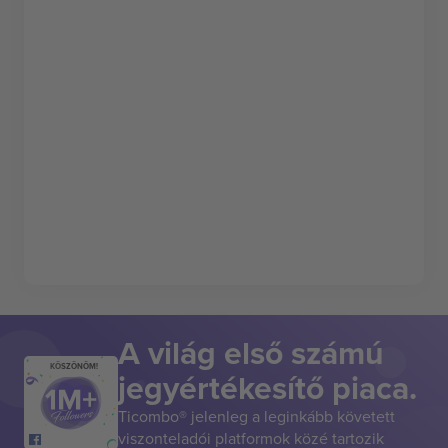
A világ első számú
KÖSZÖNÖM!
jegyértékesítő piaca.
Ticombo® jelenleg a leginkább követett
viszonteladói platformok közé tartozik