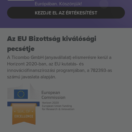
Európában. Köszönjük!
KEZDJE EL AZ ÉRTÉKESÍTÉST
Az EU Bizottság kiválósági
pecsétje
A Ticombo GmbH (anyavállalat) elismerésre kerül a
Horizont 2020-ban, az EU kutatás- és
innovációfinanszírozási programjában, a 782393-as
számú javaslata alapján.