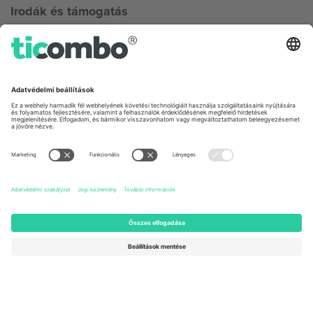
Irodák és támogatás
Germany
United Kingdom
Unter den Linden 24, 10117
167 City Road, London, Greater
Berlin, Germany
London, EC1V 1AW, United
Kingdom
United States
Switzerland
131 Continental Dr, Suite 305,
Dorfstrasse 52a, 6390
Newark, Delaware 19713, United
Engelberg, Switzerland
States
Bulgaria
United Arab Emirates
Regus Sofia City West, bul
UAE Dubai Silicon Oasis, DDP
Totleben 53-55, 1606 Sofia,
Building A1, Office 302, Dubai,
Bulgaria
United Arab Emirates
Mexico
Av Chapultepec 360, Roma
Norte, Cuauhtémoc, 06700