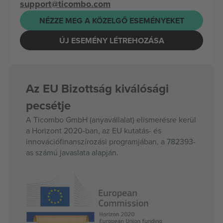
support@ticombo.com
NÉZZE MEG A KÖZELGŐ ESEMÉNYEKET
ÚJ ESEMÉNY LÉTREHOZÁSA
Az EU Bizottság kiválósági
pecsétje
A Ticombo GmbH (anyavállalat) elismerésre kerül
a Horizont 2020-ban, az EU kutatás- és
innovációfinanszírozási programjában, a 782393-
as számú javaslata alapján.