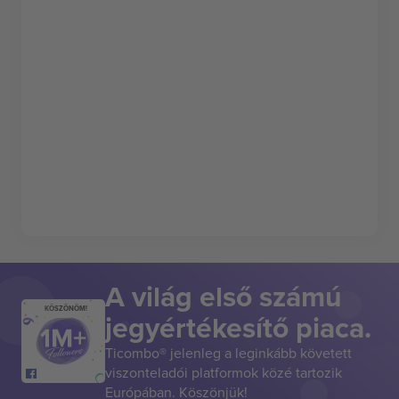
A világ első számú
KÖSZÖNÖM!
jegyértékesítő piaca.
Ticombo® jelenleg a leginkább követett
viszonteladói platformok közé tartozik
Európában. Köszönjük!