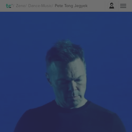
Belépés
Zene
Dance-Music
Pete Tong Jegyek