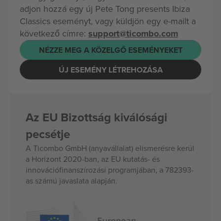
adjon hozzá egy új Pete Tong presents Ibiza
Classics eseményt, vagy küldjön egy e-mailt a
következő címre:
support@ticombo.com
NÉZZE MEG A KÖZELGŐ ESEMÉNYEKET
ÚJ ESEMÉNY LÉTREHOZÁSA
Az EU Bizottság kiválósági
pecsétje
A Ticombo GmbH (anyavállalat) elismerésre kerül
a Horizont 2020-ban, az EU kutatás- és
innovációfinanszírozási programjában, a 782393-
as számú javaslata alapján.