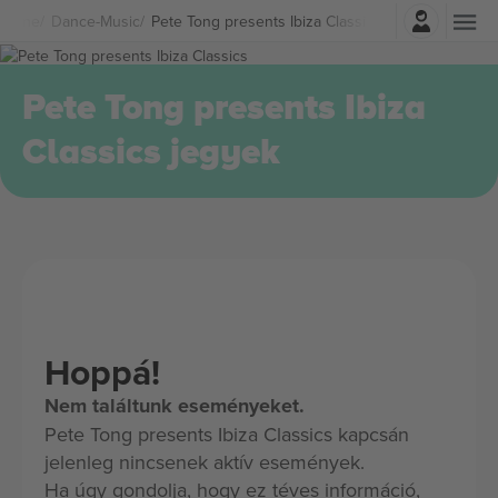
Belépés
Zene
Dance-Music
Pete Tong presents Ibiza Classics Jegyek
Pete Tong presents Ibiza
Classics jegyek
Hoppá!
Nem találtunk eseményeket.
Pete Tong presents Ibiza Classics kapcsán
jelenleg nincsenek aktív események.
Ha úgy gondolja, hogy ez téves információ,