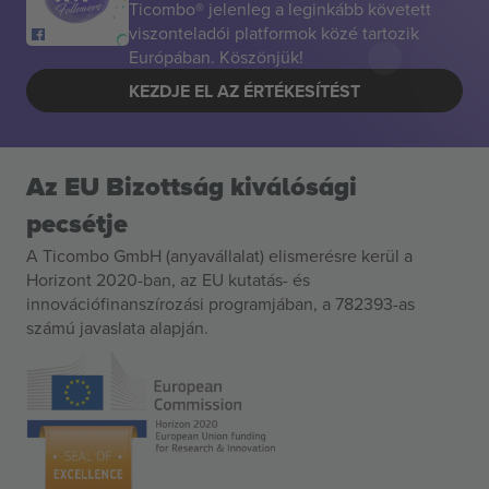
Ticombo® jelenleg a leginkább követett
viszonteladói platformok közé tartozik
Európában. Köszönjük!
KEZDJE EL AZ ÉRTÉKESÍTÉST
Az EU Bizottság kiválósági
pecsétje
A Ticombo GmbH (anyavállalat) elismerésre kerül a
Horizont 2020-ban, az EU kutatás- és
innovációfinanszírozási programjában, a 782393-as
számú javaslata alapján.