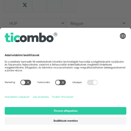
Irodák és támogatás
Germany
United Kingdom
Unter den Linden 24, 10117
167 City Road, London, Greater
Berlin, Germany
London, EC1V 1AW, United
Kingdom
United States
Switzerland
131 Continental Dr, Suite 305,
Dorfstrasse 52a, 6390
Newark, Delaware 19713, United
Engelberg, Switzerland
States
Bulgaria
United Arab Emirates