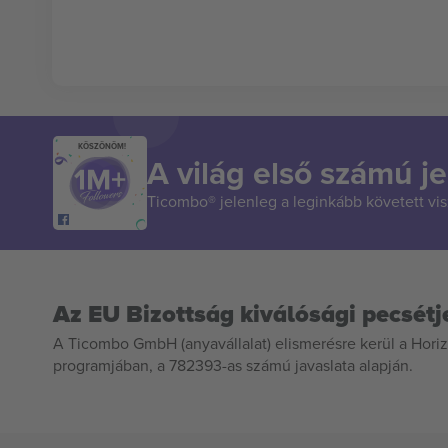
KÖSZÖNÖM!
A világ első számú je
Ticombo® jelenleg a leginkább követett vi
Az EU Bizottság kiválósági pecsétj
A Ticombo GmbH (anyavállalat) elismerésre kerül a Horiz
programjában, a 782393-as számú javaslata alapján.