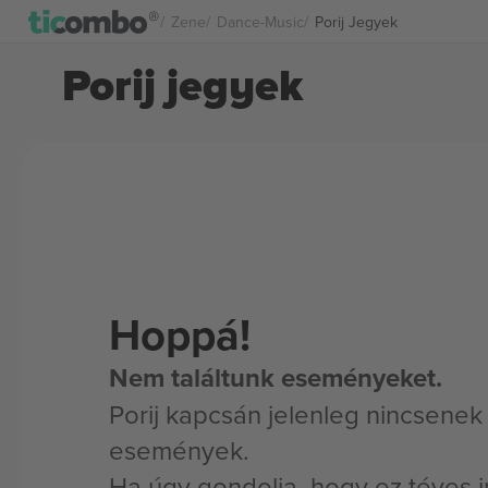
Zene
Dance-Music
Porij Jegyek
Porij jegyek
Hoppá!
Nem találtunk eseményeket.
Porij kapcsán jelenleg nincsenek 
események.
Ha úgy gondolja, hogy ez téves i