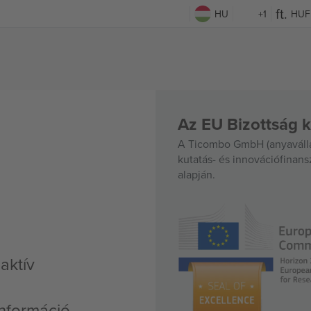
HU
+1
HUF
Az EU Bizottság k
A Ticombo GmbH (anyavállal
kutatás- és innovációfinan
alapján.
aktív
nformáció,