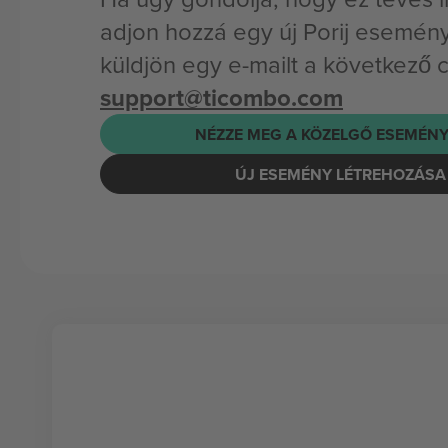
adjon hozzá egy új Porij esemény
küldjön egy e-mailt a következő 
support@ticombo.com
NÉZZE MEG A KÖZELGŐ ESEMÉNY
ÚJ ESEMÉNY LÉTREHOZÁSA