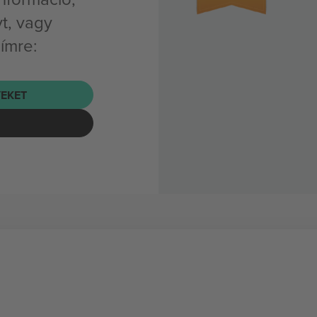
t, vagy
címre:
EKET