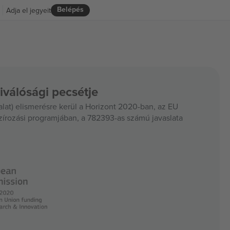
Belépés
Adja el jegyeit
iválósági pecsétje
at) elismerésre kerül a Horizont 2020-ban, az EU
szírozási programjában, a 782393-as számú javaslata