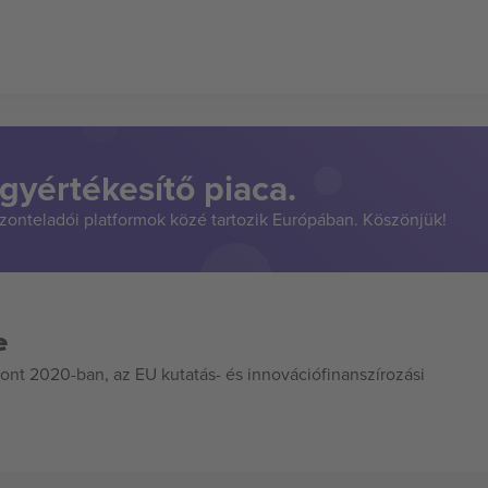
gyértékesítő piaca.
szonteladói platformok közé tartozik Európában. Köszönjük!
e
ont 2020-ban, az EU kutatás- és innovációfinanszírozási