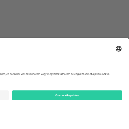
ondon, EC1V 1AW, United Kingdom
Switzerland