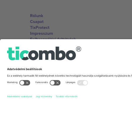
Rólunk
Csapat
TixProtect
Impresszum
Felhasználási feltételek
Partnerprogram
Irodák és támogatás
Germany
Unter den Linden 24, 10117 Berlin, Germany
United States
131 Continental Dr, Suite 305, Newark, Delaware 19713, 