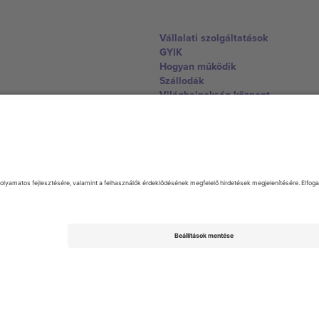
Vállalati szolgáltatások
GYIK
Hogyan működik
Szállodák
Világbajnokság központ
Lépjen kapcsolatba velünk
United Kingdom
167 City Road, London, Greater L
Switzerland
United States
Dorfstrasse 52a, 6390 Engelberg, 