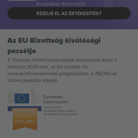
Európában. Köszönjük!
KEZDJE EL AZ ÉRTÉKESÍTÉST
Az EU Bizottság kiválósági
pecsétje
A Ticombo GmbH (anyavállalat) elismerésre kerül a
Horizont 2020-ban, az EU kutatás- és
innovációfinanszírozási programjában, a 782393-as
számú javaslata alapján.