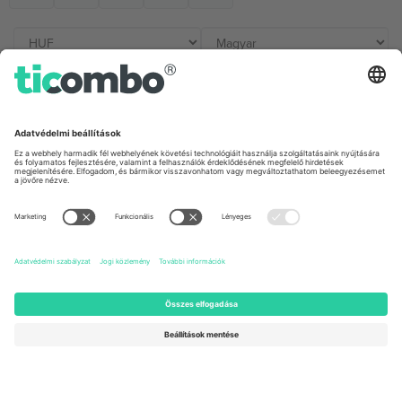
Irodák és támogatás
Germany
United Kingdom
Unter den Linden 24, 10117
167 City Road, London, Greater
Berlin, Germany
London, EC1V 1AW, United
Kingdom
United States
Switzerland
131 Continental Dr, Suite 305,
Dorfstrasse 52a, 6390
Newark, Delaware 19713, United
Engelberg, Switzerland
States
Bulgaria
United Arab Emirates
Regus Sofia City West, bul
UAE Dubai Silicon Oasis, DDP
Totleben 53-55, 1606 Sofia,
Building A1, Office 302, Dubai,