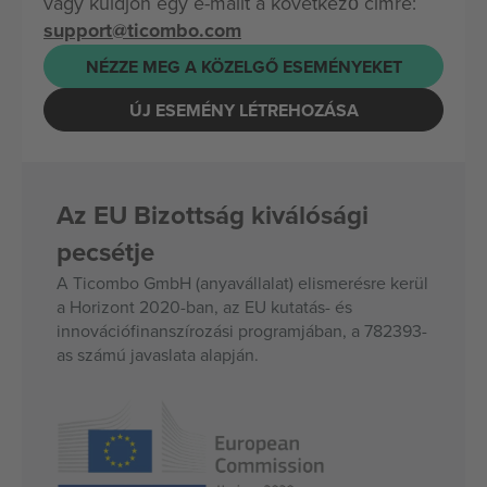
vagy küldjön egy e-mailt a következő címre:
support@ticombo.com
NÉZZE MEG A KÖZELGŐ ESEMÉNYEKET
ÚJ ESEMÉNY LÉTREHOZÁSA
Az EU Bizottság kiválósági
pecsétje
A Ticombo GmbH (anyavállalat) elismerésre kerül
a Horizont 2020-ban, az EU kutatás- és
innovációfinanszírozási programjában, a 782393-
as számú javaslata alapján.