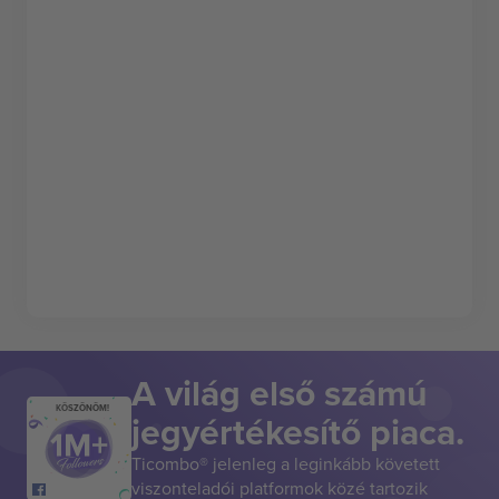
A világ első számú
KÖSZÖNÖM!
jegyértékesítő piaca.
Ticombo® jelenleg a leginkább követett
viszonteladói platformok közé tartozik