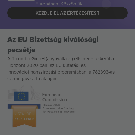
Európában. Köszönjük!
KEZDJE EL AZ ÉRTÉKESÍTÉST
Az EU Bizottság kiválósági
pecsétje
A Ticombo GmbH (anyavállalat) elismerésre kerül a
Horizont 2020-ban, az EU kutatás- és
innovációfinanszírozási programjában, a 782393-as
számú javaslata alapján.