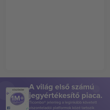
A világ első számú
KÖSZÖNÖM!
jegyértékesítő piaca.
Ticombo® jelenleg a leginkább követett
viszonteladói platformok közé tartozik