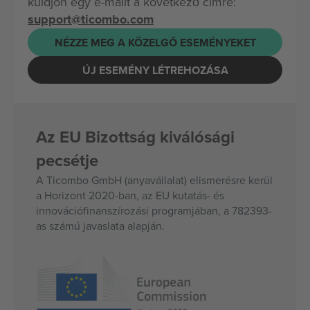
küldjön egy e-mailt a következő címre:
support@ticombo.com
NÉZZE MEG A KÖZELGŐ ESEMÉNYEKET
ÚJ ESEMÉNY LÉTREHOZÁSA
Az EU Bizottság kiválósági
pecsétje
A Ticombo GmbH (anyavállalat) elismerésre kerül
a Horizont 2020-ban, az EU kutatás- és
innovációfinanszírozási programjában, a 782393-
as számú javaslata alapján.