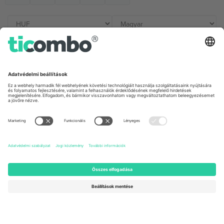
Irodák és támogatás
Germany
United Kingdom
Unter den Linden 24, 10117
167 City Road, London, Greater
Berlin, Germany
London, EC1V 1AW, United
Kingdom
United States
Switzerland
131 Continental Dr, Suite 305,
Dorfstrasse 52a, 6390
Newark, Delaware 19713, United
Engelberg, Switzerland
States
Bulgaria
United Arab Emirates
Regus Sofia City West, bul
UAE Dubai Silicon Oasis, DDP
Totleben 53-55, 1606 Sofia,
Building A1, Office 302, Dubai,