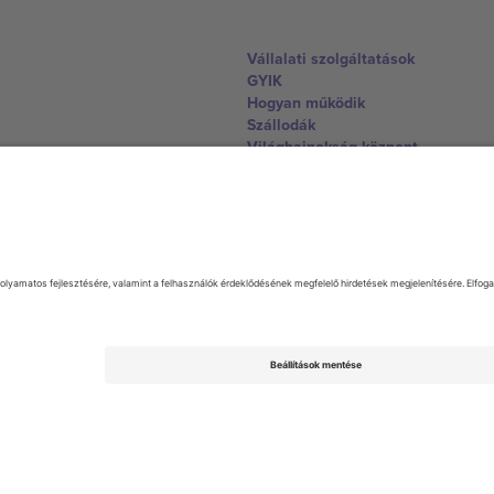
Vállalati szolgáltatások
GYIK
Hogyan működik
Szállodák
Világbajnokság központ
Lépjen kapcsolatba velünk
United Kingdom
167 City Road, London, Greater L
Switzerland
United States
Dorfstrasse 52a, 6390 Engelberg, 