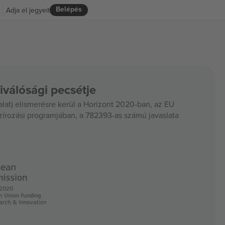
Belépés
Adja el jegyeit
iválósági pecsétje
at) elismerésre kerül a Horizont 2020-ban, az EU
szírozási programjában, a 782393-as számú javaslata