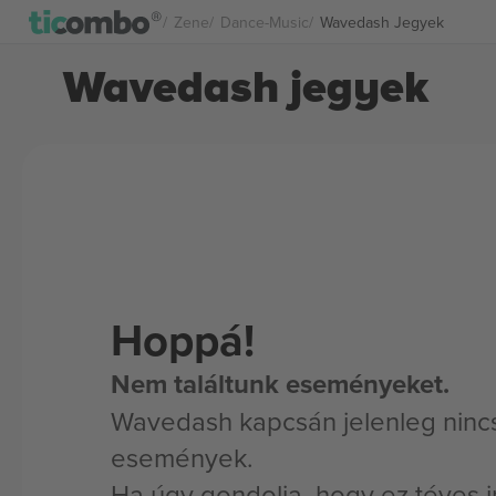
Zene
Dance-Music
Wavedash Jegyek
Wavedash jegyek
Hoppá!
Nem találtunk eseményeket.
Wavedash kapcsán jelenleg ninc
események.
Ha úgy gondolja, hogy ez téves i