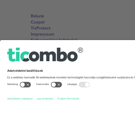
Rólunk
Csapat
TixProtect
Impresszum
Felhasználási feltételek
Partnerprogram
Irodák és támogatás
Germany
Unter den Linden 24, 10117 Berlin, Germany
United States
131 Continental Dr, Suite 305, Newark, Delaware 19713, 