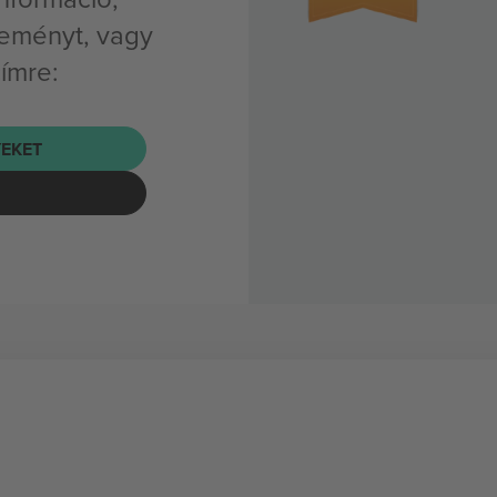
eményt, vagy
címre:
EKET