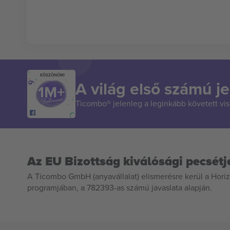
KÖSZÖNÖM!
A világ első számú je
Ticombo® jelenleg a leginkább követett vi
Az EU Bizottság kiválósági pecsétj
A Ticombo GmbH (anyavállalat) elismerésre kerül a Horiz
programjában, a 782393-as számú javaslata alapján.