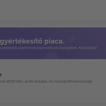
gyértékesítő piaca.
szonteladói platformok közé tartozik Európában. Köszönjük!
e
ont 2020-ban, az EU kutatás- és innovációfinanszírozási