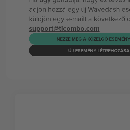
adjon hozzá egy új Wavedash es
küldjön egy e-mailt a következő 
support@ticombo.com
NÉZZE MEG A KÖZELGŐ ESEMÉNY
ÚJ ESEMÉNY LÉTREHOZÁSA