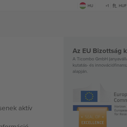
HU
+1
HUF
Az EU Bizottság k
A Ticombo GmbH (anyavállal
kutatás- és innovációfinan
alapján.
senek aktív
nformáció,