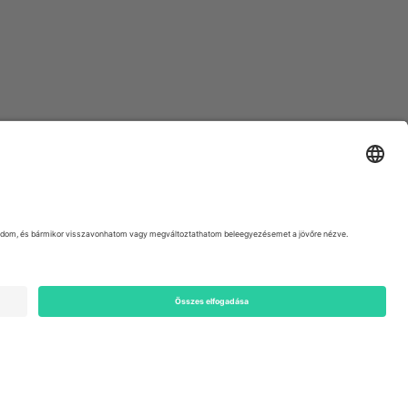
ondon, EC1V 1AW, United Kingdom
Switzerland