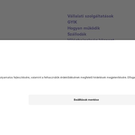
Vállalati szolgáltatások
GYIK
Hogyan működik
Szállodák
Világbajnokság központ
Lépjen kapcsolatba velünk
United Kingdom
167 City Road, London, Greater L
Switzerland
United States
Dorfstrasse 52a, 6390 Engelberg, 