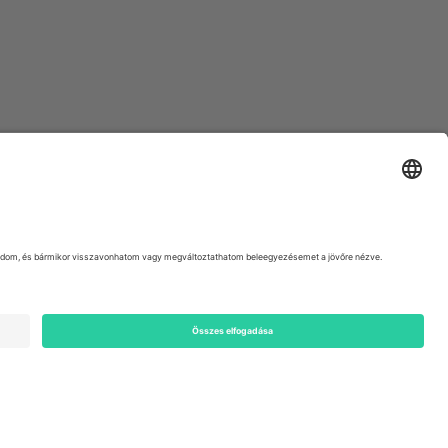
ondon, EC1V 1AW, United Kingdom
Switzerland