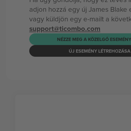
adjon hozzá egy új James Blake
vagy küldjön egy e-mailt a követ
support@ticombo.com
NÉZZE MEG A KÖZELGŐ ESEMÉNY
ÚJ ESEMÉNY LÉTREHOZÁSA