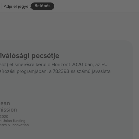
Belépés
Adja el jegyeit
iválósági pecsétje
at) elismerésre kerül a Horizont 2020-ban, az EU
szírozási programjában, a 782393-as számú javaslata