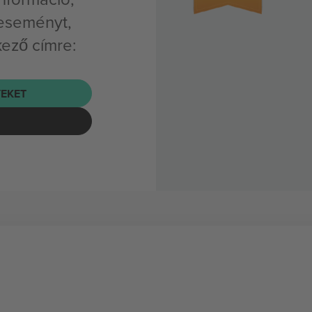
 eseményt,
kező címre:
EKET