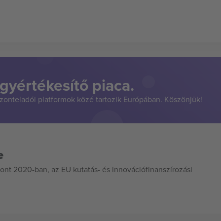
gyértékesítő piaca.
szonteladói platformok közé tartozik Európában. Köszönjük!
e
ont 2020-ban, az EU kutatás- és innovációfinanszírozási