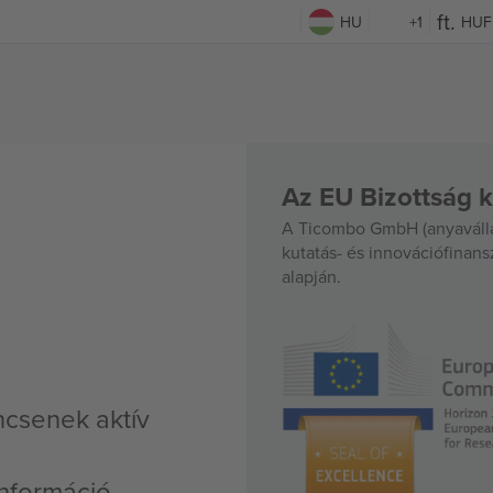
HU
+1
HUF
Az EU Bizottság k
A Ticombo GmbH (anyavállal
kutatás- és innovációfinan
alapján.
ncsenek aktív
nformáció,