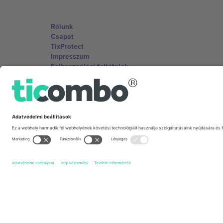
Rólunk
Csapat
TixProtect
Impresszum
Felhasználási feltételek
Partnerprogram
Irodák és támogatás
Germany
Unter den Linden 24, 10117 Berlin, Germany
United States
131 Continental Dr, Suite 305, Newark, Delaware 19713, 