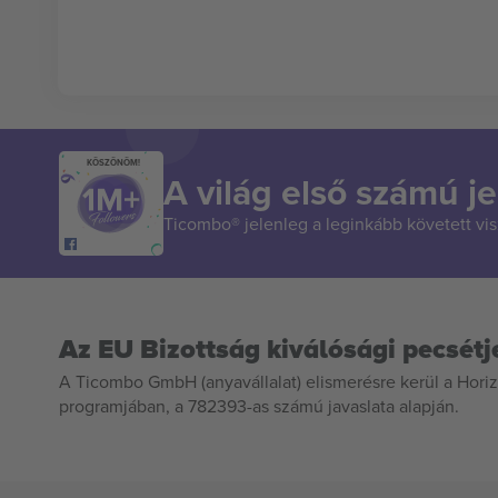
KÖSZÖNÖM!
A világ első számú je
Ticombo® jelenleg a leginkább követett vi
Az EU Bizottság kiválósági pecsétj
A Ticombo GmbH (anyavállalat) elismerésre kerül a Horiz
programjában, a 782393-as számú javaslata alapján.