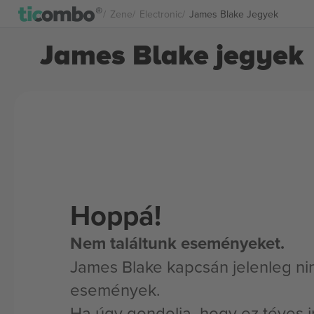
Zene
Electronic
James Blake Jegyek
James Blake jegyek
Hoppá!
Nem találtunk eseményeket.
James Blake kapcsán jelenleg ni
események.
Ha úgy gondolja, hogy ez téves i