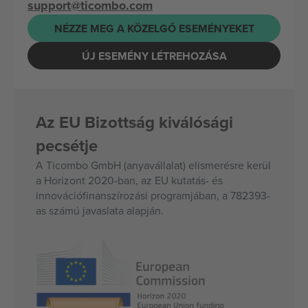
support@ticombo.com
NÉZZE MEG A KÖZELGŐ ESEMÉNYEKET
ÚJ ESEMÉNY LÉTREHOZÁSA
Az EU Bizottság kiválósági
pecsétje
A Ticombo GmbH (anyavállalat) elismerésre kerül
a Horizont 2020-ban, az EU kutatás- és
innovációfinanszírozási programjában, a 782393-
as számú javaslata alapján.