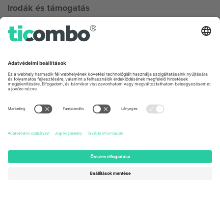
Irodák és támogatás
Germany
United Kingdom
Unter den Linden 24, 10117
167 City Road, London, Greater
Berlin, Germany
London, EC1V 1AW, United
Kingdom
United States
Switzerland
131 Continental Dr, Suite 305,
Dorfstrasse 52a, 6390
Newark, Delaware 19713, United
Engelberg, Switzerland
States
Bulgaria
United Arab Emirates
Regus Sofia City West, bul
UAE Dubai Silicon Oasis, DDP
Totleben 53-55, 1606 Sofia,
Building A1, Office 302, Dubai,
Bulgaria
United Arab Emirates
Mexico
Av Chapultepec 360, Roma
Norte, Cuauhtémoc, 06700