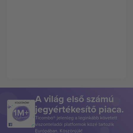
A világ első számú
KÖSZÖNÖM!
jegyértékesítő piaca.
Ticombo® jelenleg a leginkább követett
viszonteladói platformok közé tartozik
Európában. Köszönjük!