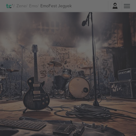
Belépés
Zene
Emo
EmoFest Jegyek