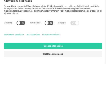
Rólunk
Vállalati szolgáltatások
Csapat
GYIK
TixProtect
Hogyan működik
Impresszum
Szállodák
Felhasználási feltételek
Világbajnokság központ
Partnerprogram
Lépjen kapcsolatba velünk
Irodák és támogatás