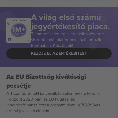
A világ első számú
KÖSZÖNÖM!
jegyértékesítő piaca.
Ticombo® jelenleg a leginkább követett
viszonteladói platformok közé tartozik
Európában. Köszönjük!
KEZDJE EL AZ ÉRTÉKESÍTÉST
Az EU Bizottság kiválósági
pecsétje
A Ticombo GmbH (anyavállalat) elismerésre kerül a
Horizont 2020-ban, az EU kutatás- és
innovációfinanszírozási programjában, a 782393-as
számú javaslata alapján.