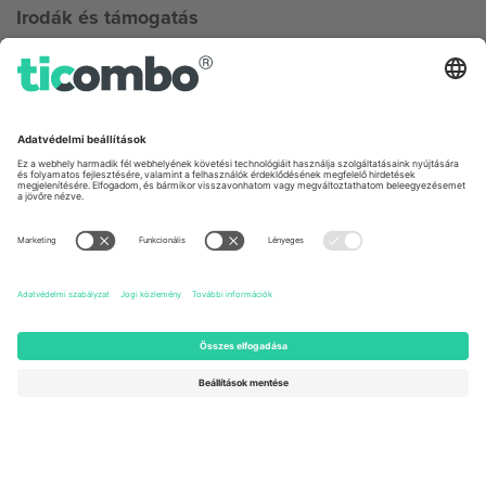
Irodák és támogatás
Germany
United Kingdom
Unter den Linden 24, 10117
167 City Road, London, Greater
Berlin, Germany
London, EC1V 1AW, United
Kingdom
United States
Switzerland
131 Continental Dr, Suite 305,
Dorfstrasse 52a, 6390
Newark, Delaware 19713, United
Engelberg, Switzerland
States
Bulgaria
United Arab Emirates
Regus Sofia City West, bul
UAE Dubai Silicon Oasis, DDP
Totleben 53-55, 1606 Sofia,
Building A1, Office 302, Dubai,
Bulgaria
United Arab Emirates
Mexico
Av Chapultepec 360, Roma
Norte, Cuauhtémoc, 06700