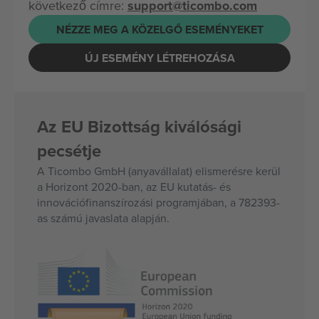
következő címre:
support@ticombo.com
NÉZZE MEG A KÖZELGŐ ESEMÉNYEKET
ÚJ ESEMÉNY LÉTREHOZÁSA
Az EU Bizottság kiválósági
pecsétje
A Ticombo GmbH (anyavállalat) elismerésre kerül
a Horizont 2020-ban, az EU kutatás- és
innovációfinanszírozási programjában, a 782393-
as számú javaslata alapján.