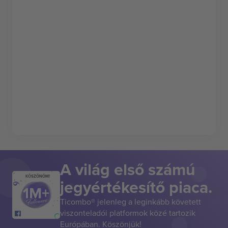
A világ első számú
KÖSZÖNÖM!
jegyértékesítő piaca.
Ticombo® jelenleg a leginkább követett
viszonteladói platformok közé tartozik
Európában. Köszönjük!