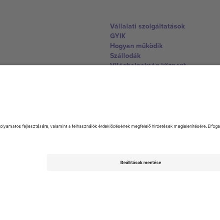
Vállalati szolgáltatások
GYIK
Hogyan működik
Szállodák
Világbajnokság központ
Lépjen kapcsolatba velünk
United Kingdom
167 City Road, London, Greater L
Switzerland
United States
Dorfstrasse 52a, 6390 Engelberg, 