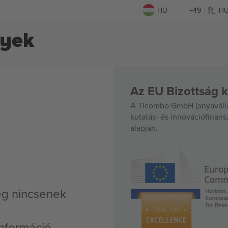
HU
+49
H
gyek
Az EU Bizottság k
A Ticombo GmbH (anyavállal
kutatás- és innovációfinan
alapján.
eg nincsenek
nformáció,