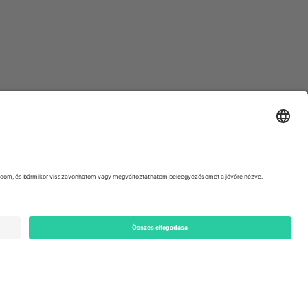
ondon, EC1V 1AW, United Kingdom
Switzerland