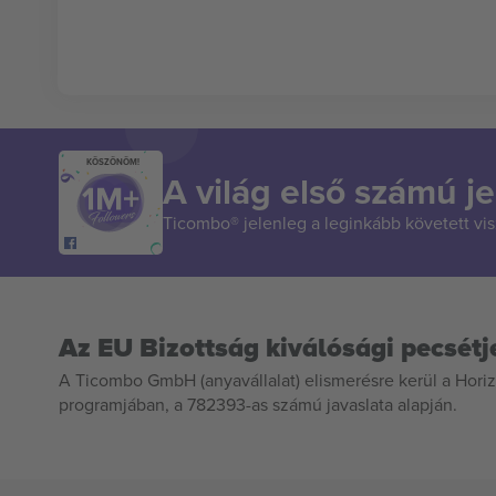
KÖSZÖNÖM!
A világ első számú je
Ticombo® jelenleg a leginkább követett vi
Az EU Bizottság kiválósági pecsétj
A Ticombo GmbH (anyavállalat) elismerésre kerül a Horiz
programjában, a 782393-as számú javaslata alapján.