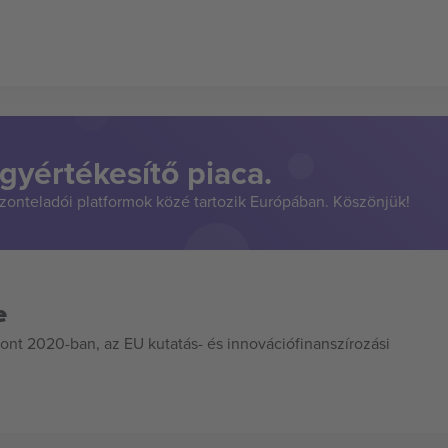
gyértékesítő piaca.
szonteladói platformok közé tartozik Európában. Köszönjük!
e
ont 2020-ban, az EU kutatás- és innovációfinanszírozási