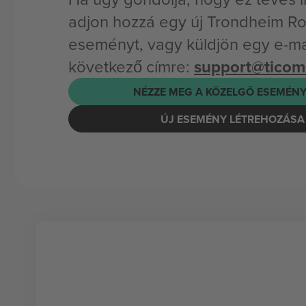
adjon hozzá egy új Trondheim R
eseményt, vagy küldjön egy e-mai
következő címre:
support@tico
NÉZZE MEG A KÖZELGŐ ESEMÉNY
ÚJ ESEMÉNY LÉTREHOZÁSA