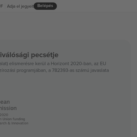
Belépés
UF
Adja el jegyeit
iválósági pecsétje
at) elismerésre kerül a Horizont 2020-ban, az EU
szírozási programjában, a 782393-as számú javaslata