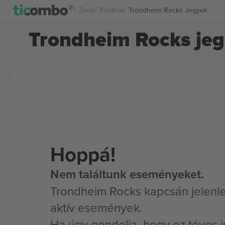
Zene
Festival
Trondheim Rocks Jegyek
Trondheim Rocks je
Hoppá!
Nem találtunk eseményeket.
Trondheim Rocks kapcsán jelenl
aktív események.
Ha úgy gondolja, hogy ez téves i