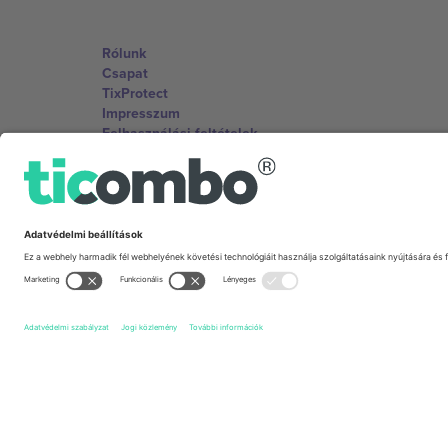
Rólunk
Csapat
TixProtect
Impresszum
Felhasználási feltételek
Partnerprogram
Irodák és támogatás
Germany
Unter den Linden 24, 10117 Berlin, Germany
United States
131 Continental Dr, Suite 305, Newark, Delaware 19713, 