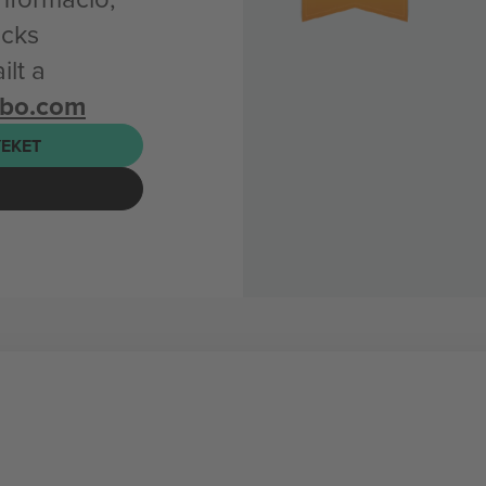
ocks
lt a
mbo.com
EKET