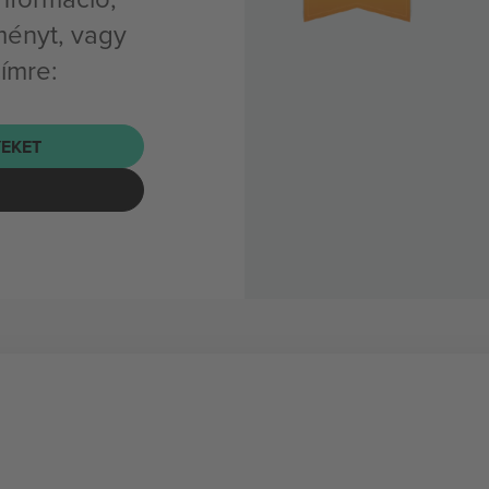
ményt, vagy
címre:
EKET