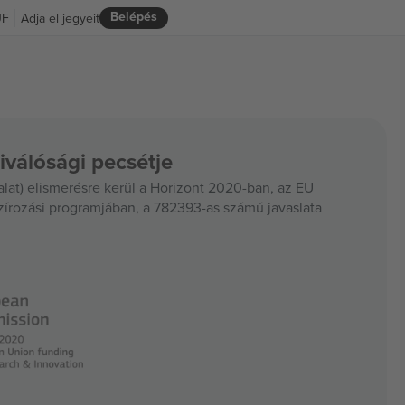
Belépés
UF
Adja el jegyeit
iválósági pecsétje
at) elismerésre kerül a Horizont 2020-ban, az EU
szírozási programjában, a 782393-as számú javaslata