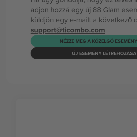
adjon hozzá egy új 88 Glam ese
küldjön egy e-mailt a következő 
support@ticombo.com
NÉZZE MEG A KÖZELGŐ ESEMÉNY
ÚJ ESEMÉNY LÉTREHOZÁSA