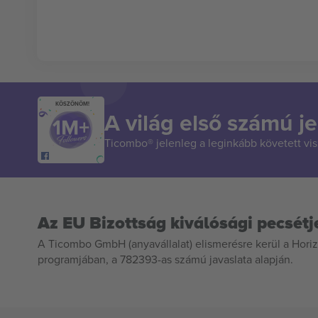
KÖSZÖNÖM!
A világ első számú je
Ticombo® jelenleg a leginkább követett vi
Az EU Bizottság kiválósági pecsétj
A Ticombo GmbH (anyavállalat) elismerésre kerül a Horiz
programjában, a 782393-as számú javaslata alapján.