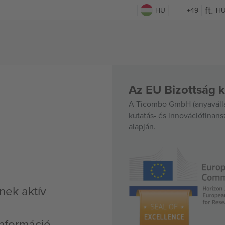
HU
+49
H
Az EU Bizottság k
A Ticombo GmbH (anyavállal
kutatás- és innovációfinan
alapján.
nek aktív
nformáció,