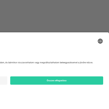
ondon, EC1V 1AW, United Kingdom
Switzerland