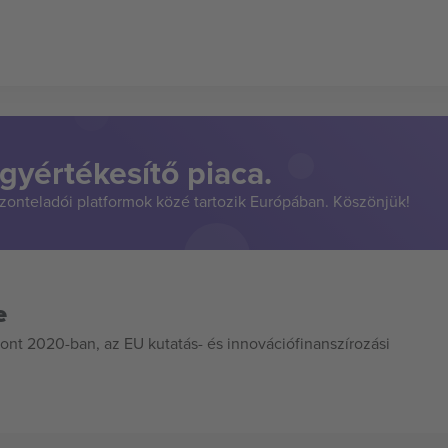
gyértékesítő piaca.
szonteladói platformok közé tartozik Európában. Köszönjük!
e
ont 2020-ban, az EU kutatás- és innovációfinanszírozási