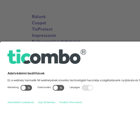
Rólunk
Csapat
TixProtect
Impresszum
Felhasználási feltételek
Partnerprogram
Irodák és támogatás
Germany
Unter den Linden 24, 10117 Berlin, Germany
United States
131 Continental Dr, Suite 305, Newark, Delaware 19713, 