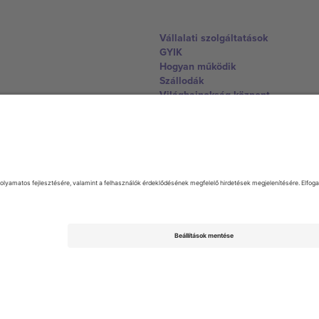
Vállalati szolgáltatások
GYIK
Hogyan működik
Szállodák
Világbajnokság központ
Lépjen kapcsolatba velünk
United Kingdom
167 City Road, London, Greater L
Switzerland
United States
Dorfstrasse 52a, 6390 Engelberg, 