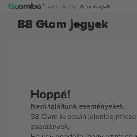
Zene
Hip-Hop
88 Glam Jegyek
88 Glam jegyek
Hoppá!
Nem találtunk eseményeket.
88 Glam kapcsán jelenleg nincse
események.
Ha úgy gondolja, hogy ez téves i