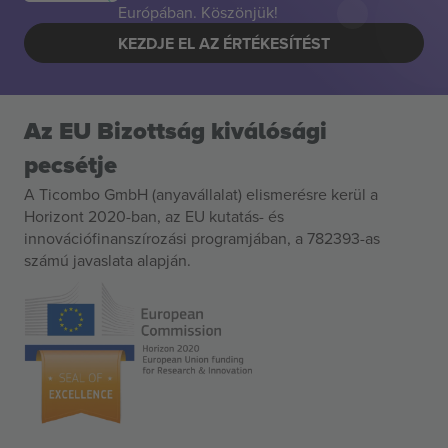
Európában. Köszönjük!
KEZDJE EL AZ ÉRTÉKESÍTÉST
Az EU Bizottság kiválósági
pecsétje
A Ticombo GmbH (anyavállalat) elismerésre kerül a
Horizont 2020-ban, az EU kutatás- és
innovációfinanszírozási programjában, a 782393-as
számú javaslata alapján.