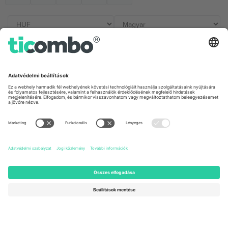
Irodák és támogatás
Germany
United Kingdom
Unter den Linden 24, 10117
167 City Road, London, Greater
Berlin, Germany
London, EC1V 1AW, United
Kingdom
United States
Switzerland
131 Continental Dr, Suite 305,
Dorfstrasse 52a, 6390
Newark, Delaware 19713, United
Engelberg, Switzerland
States
Bulgaria
United Arab Emirates
Regus Sofia City West, bul
UAE Dubai Silicon Oasis, DDP
Totleben 53-55, 1606 Sofia,
Building A1, Office 302, Dubai,