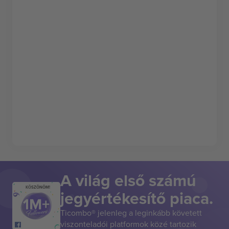
A világ első számú
KÖSZÖNÖM!
jegyértékesítő piaca.
Ticombo® jelenleg a leginkább követett
viszonteladói platformok közé tartozik