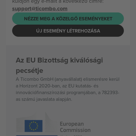
küldjön egy e-mailt a következő címre:
support@ticombo.com
NÉZZE MEG A KÖZELGŐ ESEMÉNYEKET
ÚJ ESEMÉNY LÉTREHOZÁSA
Az EU Bizottság kiválósági
pecsétje
A Ticombo GmbH (anyavállalat) elismerésre kerül
a Horizont 2020-ban, az EU kutatás- és
innovációfinanszírozási programjában, a 782393-
as számú javaslata alapján.