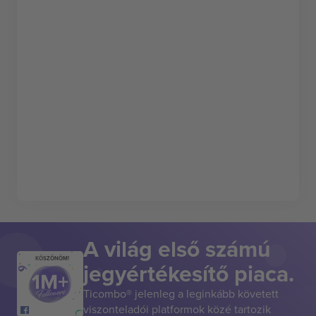
A világ első számú
KÖSZÖNÖM!
jegyértékesítő piaca.
Ticombo® jelenleg a leginkább követett
viszonteladói platformok közé tartozik