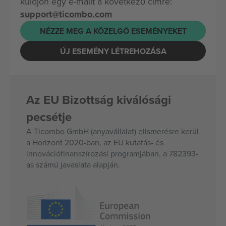
küldjön egy e-mailt a következő címre:
support@ticombo.com
NÉZZE MEG A KÖZELGŐ ESEMÉNYEKET
ÚJ ESEMÉNY LÉTREHOZÁSA
Az EU Bizottság kiválósági
pecsétje
A Ticombo GmbH (anyavállalat) elismerésre kerül
a Horizont 2020-ban, az EU kutatás- és
innovációfinanszírozási programjában, a 782393-
as számú javaslata alapján.