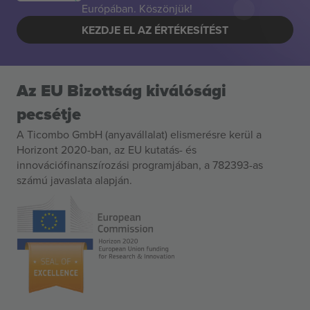
Európában. Köszönjük!
KEZDJE EL AZ ÉRTÉKESÍTÉST
Az EU Bizottság kiválósági
pecsétje
A Ticombo GmbH (anyavállalat) elismerésre kerül a
Horizont 2020-ban, az EU kutatás- és
innovációfinanszírozási programjában, a 782393-as
számú javaslata alapján.