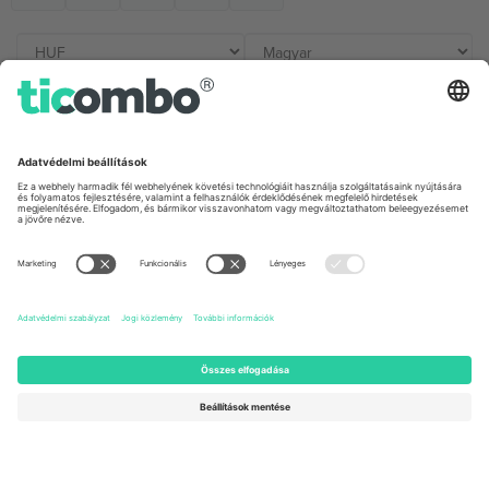
Irodák és támogatás
Germany
United Kingdom
Unter den Linden 24, 10117
167 City Road, London, Greater
Berlin, Germany
London, EC1V 1AW, United
Kingdom
United States
Switzerland
131 Continental Dr, Suite 305,
Dorfstrasse 52a, 6390
Newark, Delaware 19713, United
Engelberg, Switzerland
States
Bulgaria
United Arab Emirates
Regus Sofia City West, bul
UAE Dubai Silicon Oasis, DDP
Totleben 53-55, 1606 Sofia,
Building A1, Office 302, Dubai,