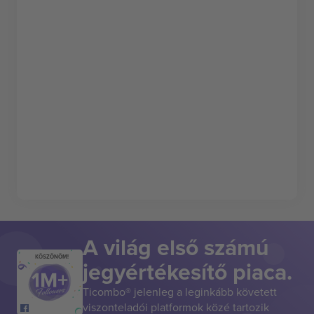
A világ első számú
KÖSZÖNÖM!
jegyértékesítő piaca.
Ticombo® jelenleg a leginkább követett
viszonteladói platformok közé tartozik