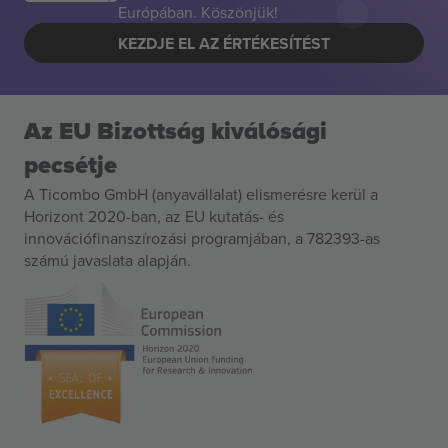
Európában. Köszönjük!
KEZDJE EL AZ ÉRTÉKESÍTÉST
Az EU Bizottság kiválósági
pecsétje
A Ticombo GmbH (anyavállalat) elismerésre kerül a
Horizont 2020-ban, az EU kutatás- és
innovációfinanszírozási programjában, a 782393-as
számú javaslata alapján.