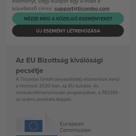
eseményt, vagy küldjön egy e-mailt a
következő címre:
support@ticombo.com
NÉZZE MEG A KÖZELGŐ ESEMÉNYEKET
ÚJ ESEMÉNY LÉTREHOZÁSA
Az EU Bizottság kiválósági
pecsétje
A Ticombo GmbH (anyavállalat) elismerésre kerül
a Horizont 2020-ban, az EU kutatás- és
innovációfinanszírozási programjában, a 782393-
as számú javaslata alapján.