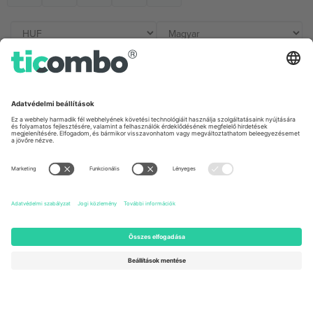
Irodák és támogatás
Germany
United Kingdom
Unter den Linden 24, 10117
167 City Road, London, Greater
Berlin, Germany
London, EC1V 1AW, United
Kingdom
United States
Switzerland
131 Continental Dr, Suite 305,
Dorfstrasse 52a, 6390
Newark, Delaware 19713, United
Engelberg, Switzerland
States
Bulgaria
United Arab Emirates
Regus Sofia City West, bul
UAE Dubai Silicon Oasis, DDP
Totleben 53-55, 1606 Sofia,
Building A1, Office 302, Dubai,