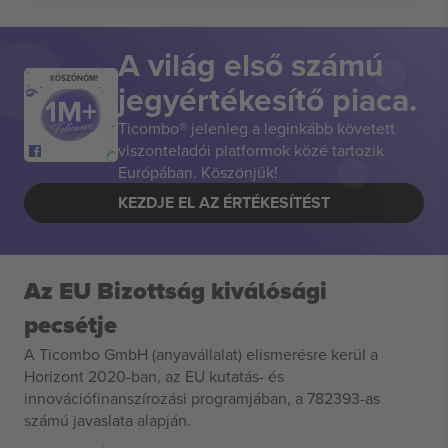
A világ első számú
KÖSZÖNÖM!
jegyértékesítő piaca.
Ticombo® jelenleg a leginkább követett
viszonteladói platformok közé tartozik
Európában. Köszönjük!
KEZDJE EL AZ ÉRTÉKESÍTÉST
Az EU Bizottság kiválósági
pecsétje
A Ticombo GmbH (anyavállalat) elismerésre kerül a
Horizont 2020-ban, az EU kutatás- és
innovációfinanszírozási programjában, a 782393-as
számú javaslata alapján.