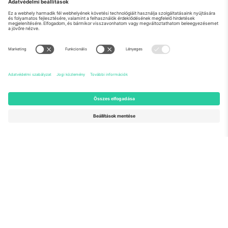
Rólunk
Vállalati szolgáltatások
Csapat
GYIK
TixProtect
Hogyan működik
Impresszum
Szállodák
Felhasználási feltételek
Világbajnokság központ
Partnerprogram
Lépjen kapcsolatba velünk
Irodák és támogatás