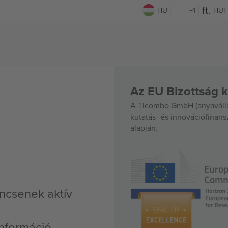
HU
+1
HUF
Az EU Bizottság k
A Ticombo GmbH (anyavállal
kutatás- és innovációfinan
alapján.
incsenek aktív
nformáció,