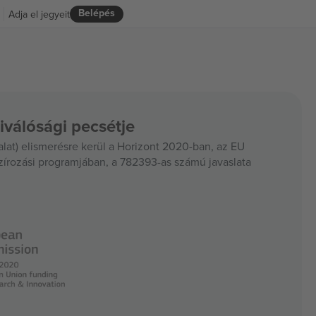
Belépés
Adja el jegyeit
iválósági pecsétje
at) elismerésre kerül a Horizont 2020-ban, az EU
szírozási programjában, a 782393-as számú javaslata