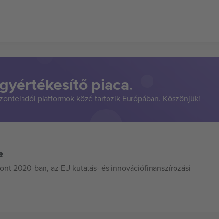
gyértékesítő piaca.
szonteladói platformok közé tartozik Európában. Köszönjük!
e
ont 2020-ban, az EU kutatás- és innovációfinanszírozási