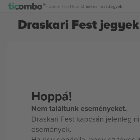
Zene
Hip-Hop
Draskari Fest Jegyek
Draskari Fest jegyek
Hoppá!
Nem találtunk eseményeket.
Draskari Fest kapcsán jelenleg n
események.
Ha úgy gondolja, hogy ez téves i