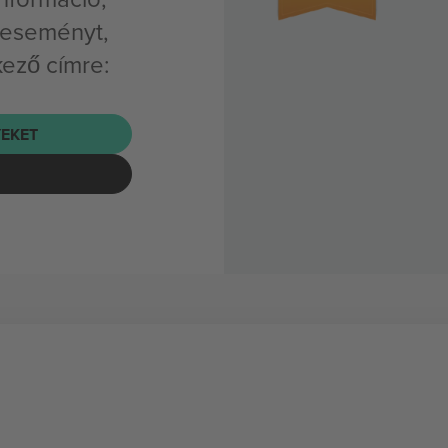
t eseményt,
kező címre:
EKET