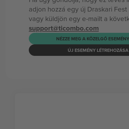
adjon hozzá egy új Draskari Fes
vagy küldjön egy e-mailt a követ
support@ticombo.com
NÉZZE MEG A KÖZELGŐ ESEMÉNY
ÚJ ESEMÉNY LÉTREHOZÁSA