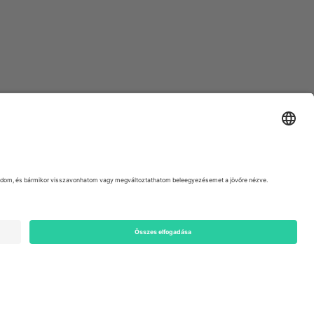
ondon, EC1V 1AW, United Kingdom
Switzerland