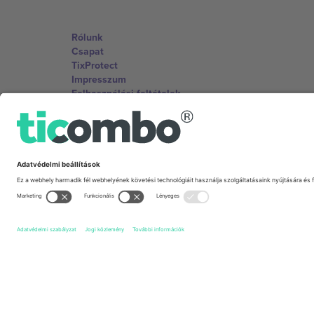
Rólunk
Csapat
TixProtect
Impresszum
Felhasználási feltételek
Partnerprogram
Irodák és támogatás
Germany
Unter den Linden 24, 10117 Berlin, Germany
United States
131 Continental Dr, Suite 305, Newark, Delaware 19713, 