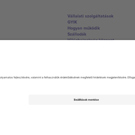
Vállalati szolgáltatások
GYIK
Hogyan működik
Szállodák
Világbajnokság központ
Lépjen kapcsolatba velünk
United Kingdom
167 City Road, London, Greater L
Switzerland
United States
Dorfstrasse 52a, 6390 Engelberg, 