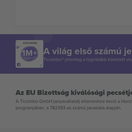
KÖSZÖNÖM!
A világ első számú je
Ticombo® jelenleg a leginkább követett vi
Az EU Bizottság kiválósági pecsétj
A Ticombo GmbH (anyavállalat) elismerésre kerül a Horiz
programjában, a 782393-as számú javaslata alapján.