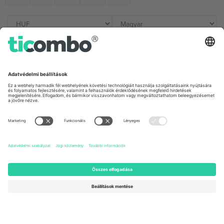
Irodák és támogatás
Germany
United Kingdom
Unter den Linden 24, 10117
167 City Road, London, Greater
Berlin, Germany
London, EC1V 1AW, United
Kingdom
United States
Switzerland
131 Continental Dr, Suite 305,
Dorfstrasse 52a, 6390
Newark, Delaware 19713, United
Engelberg, Switzerland
States
Bulgaria
United Arab Emirates
Regus Sofia City West, bul
UAE Dubai Silicon Oasis, DDP
Totleben 53-55, 1606 Sofia,
Building A1, Office 302, Dubai,