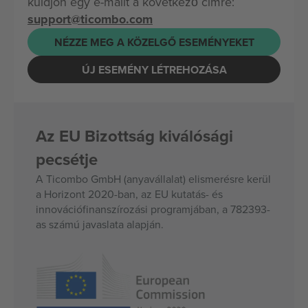
küldjön egy e-mailt a következő címre:
support@ticombo.com
NÉZZE MEG A KÖZELGŐ ESEMÉNYEKET
ÚJ ESEMÉNY LÉTREHOZÁSA
Az EU Bizottság kiválósági
pecsétje
A Ticombo GmbH (anyavállalat) elismerésre kerül
a Horizont 2020-ban, az EU kutatás- és
innovációfinanszírozási programjában, a 782393-
as számú javaslata alapján.