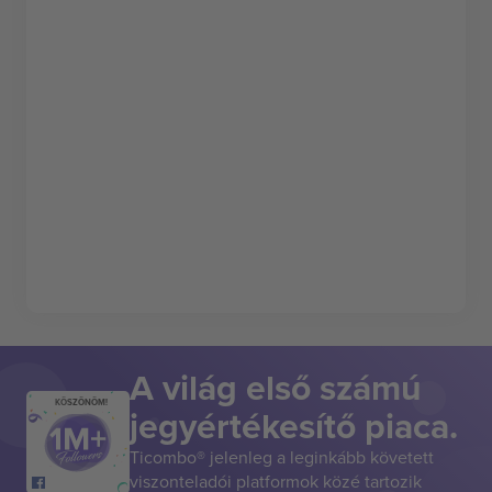
A világ első számú
KÖSZÖNÖM!
jegyértékesítő piaca.
Ticombo® jelenleg a leginkább követett
viszonteladói platformok közé tartozik