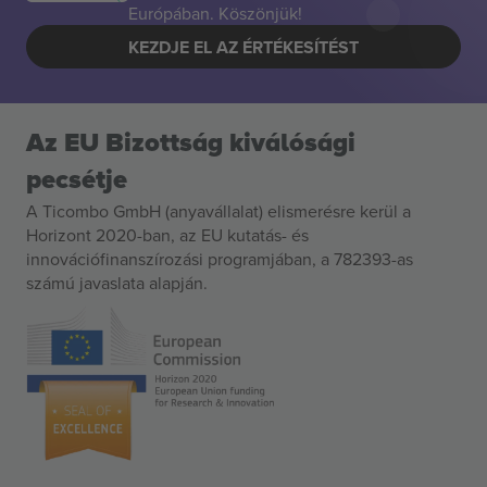
Európában. Köszönjük!
KEZDJE EL AZ ÉRTÉKESÍTÉST
Az EU Bizottság kiválósági
pecsétje
A Ticombo GmbH (anyavállalat) elismerésre kerül a
Horizont 2020-ban, az EU kutatás- és
innovációfinanszírozási programjában, a 782393-as
számú javaslata alapján.