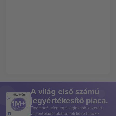
A világ első számú
KÖSZÖNÖM!
jegyértékesítő piaca.
Ticombo® jelenleg a leginkább követett
viszonteladói platformok közé tartozik