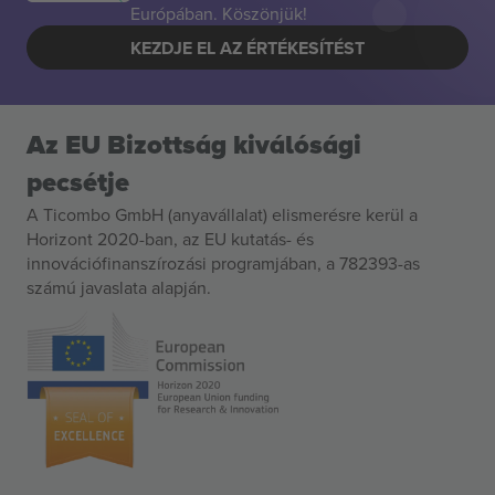
Európában. Köszönjük!
KEZDJE EL AZ ÉRTÉKESÍTÉST
Az EU Bizottság kiválósági
pecsétje
A Ticombo GmbH (anyavállalat) elismerésre kerül a
Horizont 2020-ban, az EU kutatás- és
innovációfinanszírozási programjában, a 782393-as
számú javaslata alapján.