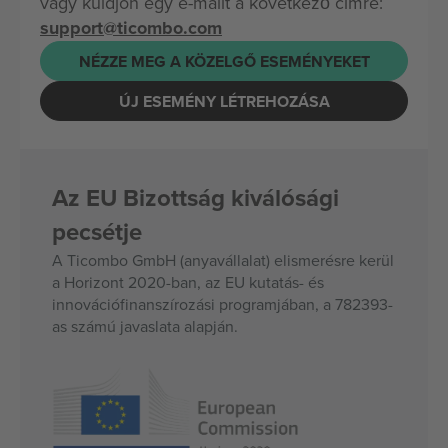
vagy küldjön egy e-mailt a következő címre:
support@ticombo.com
NÉZZE MEG A KÖZELGŐ ESEMÉNYEKET
ÚJ ESEMÉNY LÉTREHOZÁSA
Az EU Bizottság kiválósági
pecsétje
A Ticombo GmbH (anyavállalat) elismerésre kerül
a Horizont 2020-ban, az EU kutatás- és
innovációfinanszírozási programjában, a 782393-
as számú javaslata alapján.