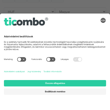
Irodák és támogatás
Germany
United Kingdom
Unter den Linden 24, 10117
167 City Road, London, Greater
Berlin, Germany
London, EC1V 1AW, United
Kingdom
United States
Switzerland
131 Continental Dr, Suite 305,
Dorfstrasse 52a, 6390
Newark, Delaware 19713, United
Engelberg, Switzerland
States
Bulgaria
United Arab Emirates
Regus Sofia City West, bul
UAE Dubai Silicon Oasis, DDP
Totleben 53-55, 1606 Sofia,
Building A1, Office 302, Dubai,