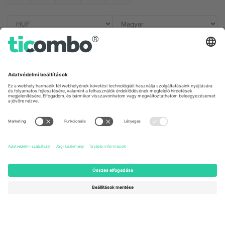
Irodák és támogatás
Germany
United Kingdom
Unter den Linden 24, 10117
167 City Road, London, Greater
Berlin, Germany
London, EC1V 1AW, United
Kingdom
United States
Switzerland
131 Continental Dr, Suite 305,
Dorfstrasse 52a, 6390
Newark, Delaware 19713, United
Engelberg, Switzerland
States
Bulgaria
United Arab Emirates
Regus Sofia City West, bul
UAE Dubai Silicon Oasis, DDP
Totleben 53-55, 1606 Sofia,
Building A1, Office 302, Dubai,