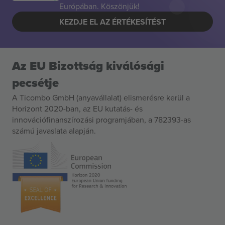
Európában. Köszönjük!
KEZDJE EL AZ ÉRTÉKESÍTÉST
Az EU Bizottság kiválósági
pecsétje
A Ticombo GmbH (anyavállalat) elismerésre kerül a
Horizont 2020-ban, az EU kutatás- és
innovációfinanszírozási programjában, a 782393-as
számú javaslata alapján.