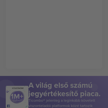
A világ első számú
KÖSZÖNÖM!
jegyértékesítő piaca.
Ticombo® jelenleg a leginkább követett
viszonteladói platformok közé tartozik