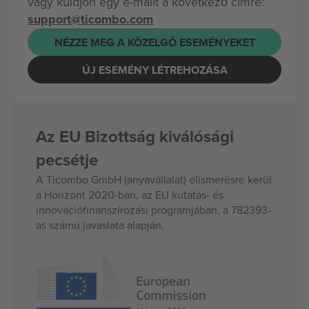
vagy küldjön egy e-mailt a következő címre:
support@ticombo.com
NÉZZE MEG A KÖZELGŐ ESEMÉNYEKET
ÚJ ESEMÉNY LÉTREHOZÁSA
Az EU Bizottság kiválósági
pecsétje
A Ticombo GmbH (anyavállalat) elismerésre kerül
a Horizont 2020-ban, az EU kutatás- és
innovációfinanszírozási programjában, a 782393-
as számú javaslata alapján.