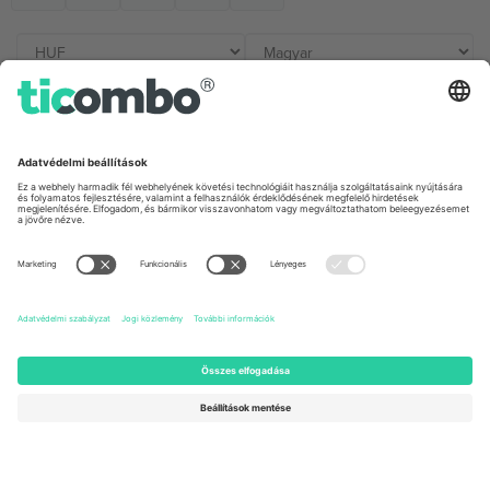
Irodák és támogatás
Germany
United Kingdom
Unter den Linden 24, 10117
167 City Road, London, Greater
Berlin, Germany
London, EC1V 1AW, United
Kingdom
United States
Switzerland
131 Continental Dr, Suite 305,
Dorfstrasse 52a, 6390
Newark, Delaware 19713, United
Engelberg, Switzerland
States
Bulgaria
United Arab Emirates
Regus Sofia City West, bul
UAE Dubai Silicon Oasis, DDP
Totleben 53-55, 1606 Sofia,
Building A1, Office 302, Dubai,