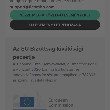
küldjön egy e-mailt a következő címre:
support@ticombo.com
NÉZZE MEG A KÖZELGŐ ESEMÉNYEKET
ÚJ ESEMÉNY LÉTREHOZÁSA
Az EU Bizottság kiválósági
pecsétje
A Ticombo GmbH (anyavállalat) elismerésre kerül
a Horizont 2020-ban, az EU kutatás- és
innovációfinanszírozási programjában, a 782393-
as számú javaslata alapján.