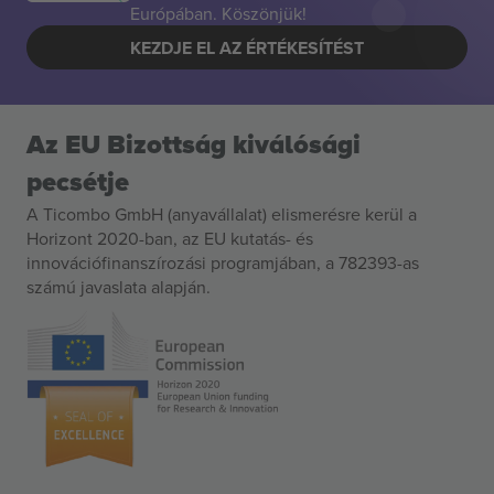
Európában. Köszönjük!
KEZDJE EL AZ ÉRTÉKESÍTÉST
Az EU Bizottság kiválósági
pecsétje
A Ticombo GmbH (anyavállalat) elismerésre kerül a
Horizont 2020-ban, az EU kutatás- és
innovációfinanszírozási programjában, a 782393-as
számú javaslata alapján.