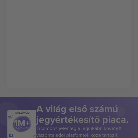
A világ első számú
KÖSZÖNÖM!
jegyértékesítő piaca.
Ticombo® jelenleg a leginkább követett
viszonteladói platformok közé tartozik