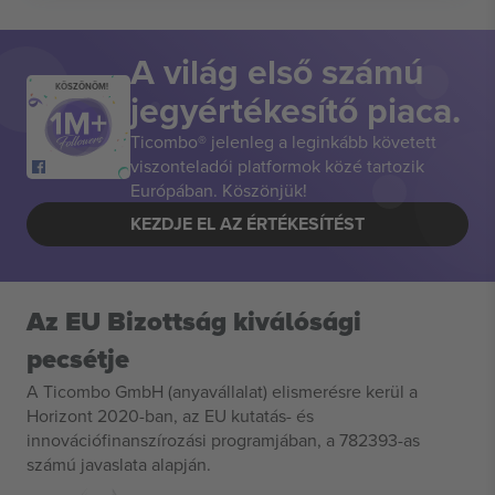
A világ első számú
KÖSZÖNÖM!
jegyértékesítő piaca.
Ticombo® jelenleg a leginkább követett
viszonteladói platformok közé tartozik
Európában. Köszönjük!
KEZDJE EL AZ ÉRTÉKESÍTÉST
Az EU Bizottság kiválósági
pecsétje
A Ticombo GmbH (anyavállalat) elismerésre kerül a
Horizont 2020-ban, az EU kutatás- és
innovációfinanszírozási programjában, a 782393-as
számú javaslata alapján.