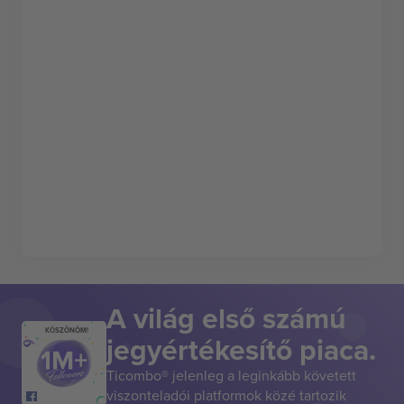
A világ első számú
KÖSZÖNÖM!
jegyértékesítő piaca.
Ticombo® jelenleg a leginkább követett
viszonteladói platformok közé tartozik