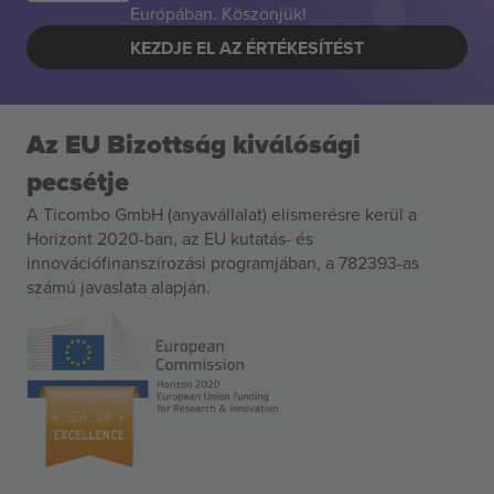
Európában. Köszönjük!
KEZDJE EL AZ ÉRTÉKESÍTÉST
Az EU Bizottság kiválósági
pecsétje
A Ticombo GmbH (anyavállalat) elismerésre kerül a
Horizont 2020-ban, az EU kutatás- és
innovációfinanszírozási programjában, a 782393-as
számú javaslata alapján.