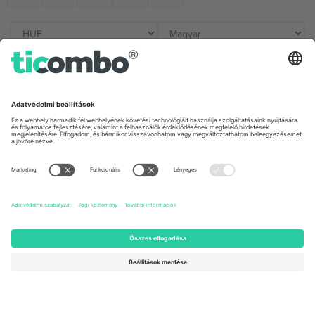
Irodák és támogatás
Germany
United Kingdom
Unter den Linden 24, 10117
167 City Road, London, Greater
Berlin, Germany
London, EC1V 1AW, United
Kingdom
United States
Switzerland
131 Continental Dr, Suite 305,
Dorfstrasse 52a, 6390
Newark, Delaware 19713, United
Engelberg, Switzerland
States
Bulgaria
United Arab Emirates
Regus Sofia City West, bul
UAE Dubai Silicon Oasis, DDP
Totleben 53-55, 1606 Sofia,
Building A1, Office 302, Dubai,