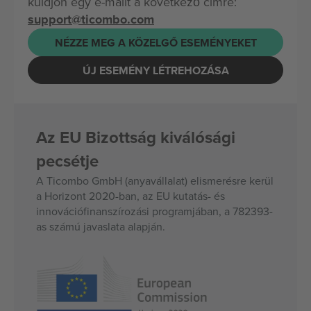
küldjön egy e-mailt a következő címre:
support@ticombo.com
NÉZZE MEG A KÖZELGŐ ESEMÉNYEKET
ÚJ ESEMÉNY LÉTREHOZÁSA
Az EU Bizottság kiválósági
pecsétje
A Ticombo GmbH (anyavállalat) elismerésre kerül
a Horizont 2020-ban, az EU kutatás- és
innovációfinanszírozási programjában, a 782393-
as számú javaslata alapján.