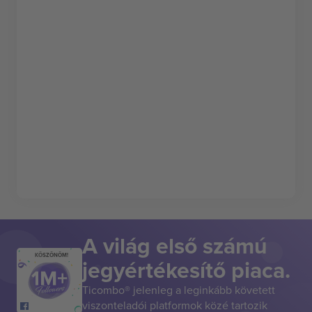
A világ első számú
KÖSZÖNÖM!
jegyértékesítő piaca.
Ticombo® jelenleg a leginkább követett
viszonteladói platformok közé tartozik