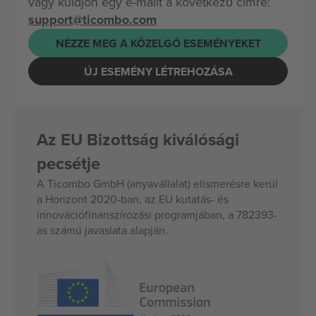
vagy küldjön egy e-mailt a következő címre:
support@ticombo.com
NÉZZE MEG A KÖZELGŐ ESEMÉNYEKET
ÚJ ESEMÉNY LÉTREHOZÁSA
Az EU Bizottság kiválósági
pecsétje
A Ticombo GmbH (anyavállalat) elismerésre kerül
a Horizont 2020-ban, az EU kutatás- és
innovációfinanszírozási programjában, a 782393-
as számú javaslata alapján.