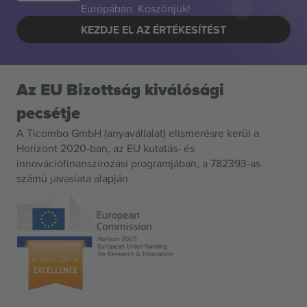
Európában. Köszönjük!
KEZDJE EL AZ ÉRTÉKESÍTÉST
Az EU Bizottság kiválósági
pecsétje
A Ticombo GmbH (anyavállalat) elismerésre kerül a
Horizont 2020-ban, az EU kutatás- és
innovációfinanszírozási programjában, a 782393-as
számú javaslata alapján.