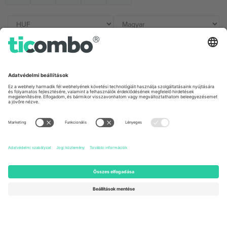
Irodák és támogatás
Germany
United Kingdom
Unter den Linden 24, 10117
167 City Road, London, Greater
Berlin, Germany
London, EC1V 1AW, United
Kingdom
United States
Switzerland
131 Continental Dr, Suite 305,
Dorfstrasse 52a, 6390
Newark, Delaware 19713, United
Engelberg, Switzerland
States
Bulgaria
United Arab Emirates
Regus Sofia City West, bul
UAE Dubai Silicon Oasis, DDP
Totleben 53-55, 1606 Sofia,
Building A1, Office 302, Dubai,