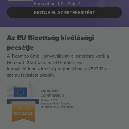
Európában. Köszönjük!
KEZDJE EL AZ ÉRTÉKESÍTÉST
Az EU Bizottság kiválósági
pecsétje
A Ticombo GmbH (anyavállalat) elismerésre kerül a
Horizont 2020-ban, az EU kutatás- és
innovációfinanszírozási programjában, a 782393-as
számú javaslata alapján.