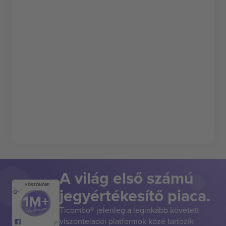
A világ első számú
KÖSZÖNÖM!
jegyértékesítő piaca.
Ticombo® jelenleg a leginkább követett
viszonteladói platformok közé tartozik