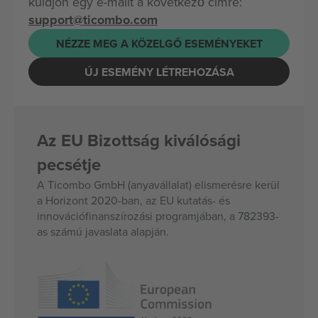
küldjön egy e-mailt a következő címre:
support@ticombo.com
NÉZZE MEG A KÖZELGŐ ESEMÉNYEKET
ÚJ ESEMÉNY LÉTREHOZÁSA
Az EU Bizottság kiválósági
pecsétje
A Ticombo GmbH (anyavállalat) elismerésre kerül
a Horizont 2020-ban, az EU kutatás- és
innovációfinanszírozási programjában, a 782393-
as számú javaslata alapján.