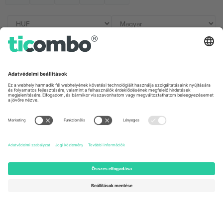
Irodák és támogatás
Germany
United Kingdom
Unter den Linden 24, 10117
167 City Road, London, Greater
Berlin, Germany
London, EC1V 1AW, United
Kingdom
United States
Switzerland
131 Continental Dr, Suite 305,
Dorfstrasse 52a, 6390
Newark, Delaware 19713, United
Engelberg, Switzerland
States
Bulgaria
United Arab Emirates
Regus Sofia City West, bul
UAE Dubai Silicon Oasis, DDP
Totleben 53-55, 1606 Sofia,
Building A1, Office 302, Dubai,