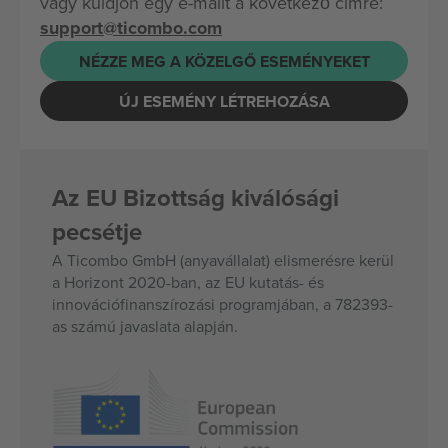
vagy küldjön egy e-mailt a következő címre:
support@ticombo.com
NÉZZE MEG A KÖZELGŐ ESEMÉNYEKET
ÚJ ESEMÉNY LÉTREHOZÁSA
Az EU Bizottság kiválósági
pecsétje
A Ticombo GmbH (anyavállalat) elismerésre kerül
a Horizont 2020-ban, az EU kutatás- és
innovációfinanszírozási programjában, a 782393-
as számú javaslata alapján.