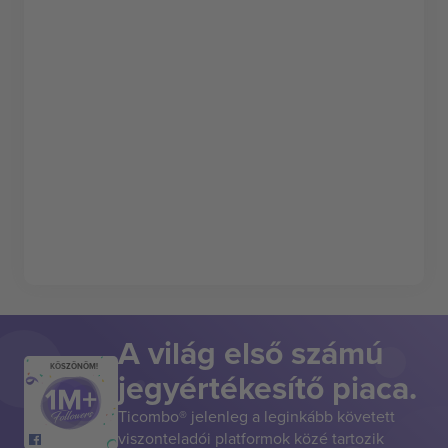
A világ első számú
KÖSZÖNÖM!
jegyértékesítő piaca.
Ticombo® jelenleg a leginkább követett
viszonteladói platformok közé tartozik