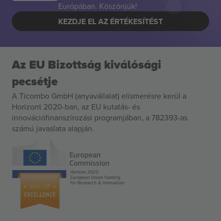
Európában. Köszönjük!
KEZDJE EL AZ ÉRTÉKESÍTÉST
Az EU Bizottság kiválósági
pecsétje
A Ticombo GmbH (anyavállalat) elismerésre kerül a
Horizont 2020-ban, az EU kutatás- és
innovációfinanszírozási programjában, a 782393-as
számú javaslata alapján.