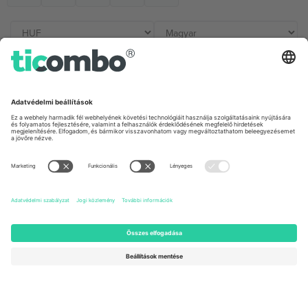
Irodák és támogatás
Germany
United Kingdom
Unter den Linden 24, 10117
167 City Road, London, Greater
Berlin, Germany
London, EC1V 1AW, United
Kingdom
United States
Switzerland
131 Continental Dr, Suite 305,
Dorfstrasse 52a, 6390
Newark, Delaware 19713, United
Engelberg, Switzerland
States
Bulgaria
United Arab Emirates
Regus Sofia City West, bul
UAE Dubai Silicon Oasis, DDP
Totleben 53-55, 1606 Sofia,
Building A1, Office 302, Dubai,