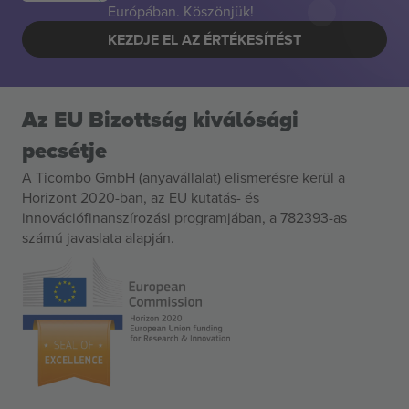
Európában. Köszönjük!
KEZDJE EL AZ ÉRTÉKESÍTÉST
Az EU Bizottság kiválósági
pecsétje
A Ticombo GmbH (anyavállalat) elismerésre kerül a
Horizont 2020-ban, az EU kutatás- és
innovációfinanszírozási programjában, a 782393-as
számú javaslata alapján.