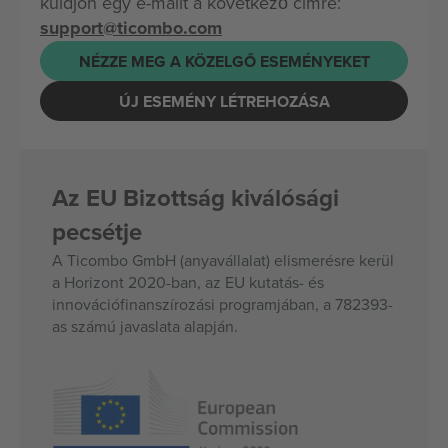
küldjön egy e-mailt a következő címre:
support@ticombo.com
NÉZZE MEG A KÖZELGŐ ESEMÉNYEKET
ÚJ ESEMÉNY LÉTREHOZÁSA
Az EU Bizottság kiválósági
pecsétje
A Ticombo GmbH (anyavállalat) elismerésre kerül
a Horizont 2020-ban, az EU kutatás- és
innovációfinanszírozási programjában, a 782393-
as számú javaslata alapján.