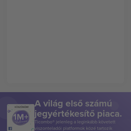
A világ első számú
KÖSZÖNÖM!
jegyértékesítő piaca.
Ticombo® jelenleg a leginkább követett
viszonteladói platformok közé tartozik