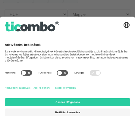
Irodák és támogatás
Germany
United Kingdom
Unter den Linden 24, 10117
167 City Road, London, Greater
Berlin, Germany
London, EC1V 1AW, United
Kingdom
United States
Switzerland
131 Continental Dr, Suite 305,
Dorfstrasse 52a, 6390
Newark, Delaware 19713, United
Engelberg, Switzerland
States
Bulgaria
United Arab Emirates
Regus Sofia City West, bul
UAE Dubai Silicon Oasis, DDP
Totleben 53-55, 1606 Sofia,
Building A1, Office 302, Dubai,