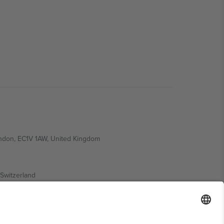
ondon, EC1V 1AW, United Kingdom
Switzerland
ding A1, Office 302, Dubai, United Arab Emirates