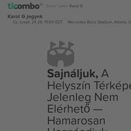
Zene
Latin
Karol G
Karol G jegyek
Cs, szept. 24 26, 19:00 EDT
Mercedes-Benz Stadium,
Atlanta, 
Sajnáljuk,
A
Helyszín Térkép
Jelenleg Nem
Elérhető —
Hamarosan