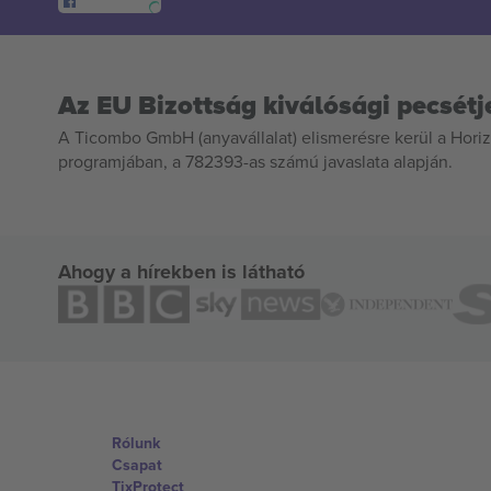
Az EU Bizottság kiválósági pecsétj
A Ticombo GmbH (anyavállalat) elismerésre kerül a Horiz
programjában, a 782393-as számú javaslata alapján.
Ahogy a hírekben is látható
Rólunk
Csapat
TixProtect