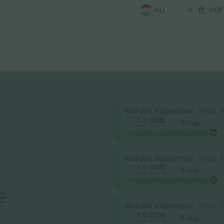
HU
+1
HUF
Gradin supérieur
Rész 
5.0 (328)
E-jegy
Megbízható eladó
A legalacsonyabb kategóriaár
Gradin supérieur
Rész 1
5.0 (328)
E-jegy
Megbízható eladó
A legalacsonyabb kategóriaár
e
Gradin supérieur
Rész 
5.0 (328)
E-jegy
Megbízható eladó