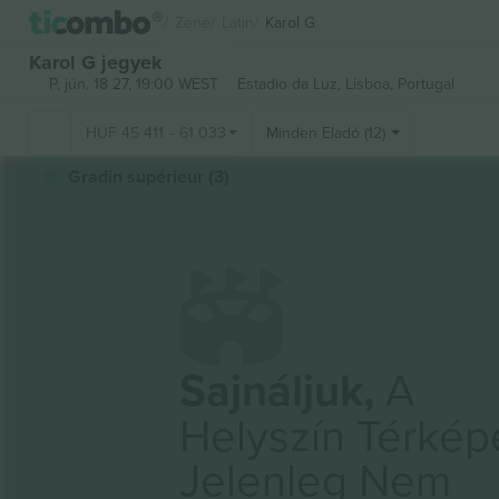
Zene
Latin
Karol G
Karol G jegyek
P, jún. 18 27, 19:00 WEST
Estadio da Luz,
Lisboa, Portugal
HUF
45 411
-
61 033
Minden Eladó (12)
Gradin supérieur (3)
Sajnáljuk,
A
Helyszín Térkép
Jelenleg Nem