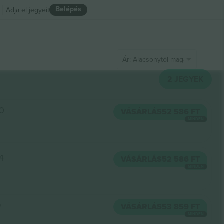
Belépés
Adja el jegyeit
Ár: Alacsonytól magasig
2
JEGYEK
10
VÁSÁRLÁS
52 586 FT
MINDEN
4
VÁSÁRLÁS
52 586 FT
MINDEN
9
VÁSÁRLÁS
53 859 FT
MINDEN