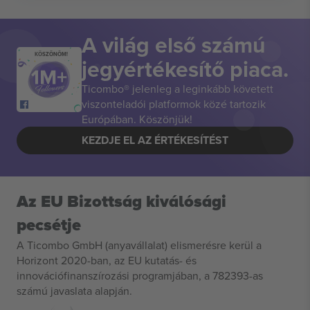
A világ első számú
KÖSZÖNÖM!
jegyértékesítő piaca.
Ticombo® jelenleg a leginkább követett
viszonteladói platformok közé tartozik
Európában. Köszönjük!
KEZDJE EL AZ ÉRTÉKESÍTÉST
Az EU Bizottság kiválósági
pecsétje
A Ticombo GmbH (anyavállalat) elismerésre kerül a
Horizont 2020-ban, az EU kutatás- és
innovációfinanszírozási programjában, a 782393-as
számú javaslata alapján.