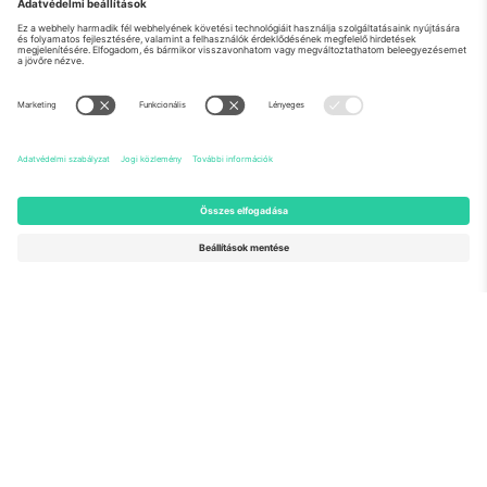
Rólunk
Vállalati szolgáltatások
Csapat
GYIK
TixProtect
Hogyan működik
Impresszum
Szállodák
Felhasználási feltételek
Világbajnokság központ
Partnerprogram
Lépjen kapcsolatba velünk
Irodák és támogatás