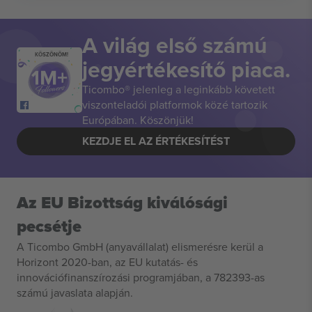
A világ első számú
KÖSZÖNÖM!
jegyértékesítő piaca.
Ticombo® jelenleg a leginkább követett
viszonteladói platformok közé tartozik
Európában. Köszönjük!
KEZDJE EL AZ ÉRTÉKESÍTÉST
Az EU Bizottság kiválósági
pecsétje
A Ticombo GmbH (anyavállalat) elismerésre kerül a
Horizont 2020-ban, az EU kutatás- és
innovációfinanszírozási programjában, a 782393-as
számú javaslata alapján.