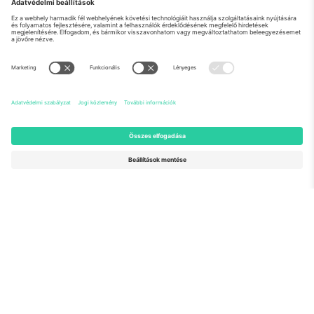
Rólunk
Vállalati szolgáltatások
Csapat
GYIK
TixProtect
Hogyan működik
Impresszum
Szállodák
Felhasználási feltételek
Világbajnokság központ
Partnerprogram
Lépjen kapcsolatba velünk
Irodák és támogatás