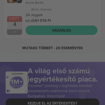
Arena Berlin
Berlin, Germany
24 Jegyek
SZEPT.
61 576 Ft
tól től
4
VÁSÁRLÁS
P
MUTASS TÖBBET
- 20 ESEMÉNYEK
A világ első számú
KÖSZÖNÖM!
jegyértékesítő piaca.
Ticombo® jelenleg a leginkább követett
viszonteladói platformok közé tartozik
Európában. Köszönjük!
KEZDJE EL AZ ÉRTÉKESÍTÉST