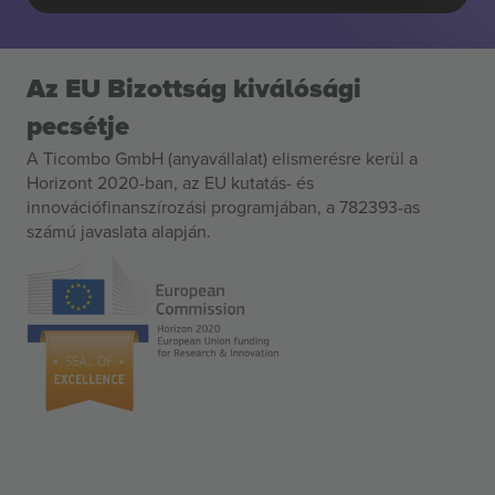
Az EU Bizottság kiválósági
pecsétje
A Ticombo GmbH (anyavállalat) elismerésre kerül a
Horizont 2020-ban, az EU kutatás- és
innovációfinanszírozási programjában, a 782393-as
számú javaslata alapján.