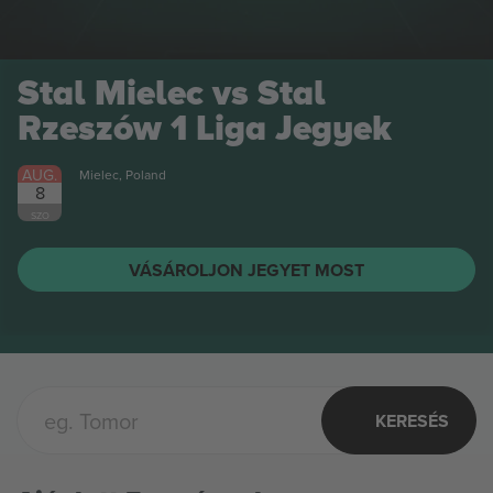
Stal Mielec vs Stal
Rzeszów 1 Liga
Jegyek
AUG.
Mielec, Poland
8
SZO
VÁSÁROLJON JEGYET MOST
KERESÉS