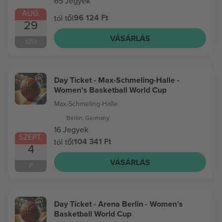
65 Jegyek
AUG.
96 124 Ft
tól től
29
VÁSÁRLÁS
SZO
Day Ticket - Max-Schmeling-Halle -
Women’s Basketball World Cup
Max-Schmeling-Halle
Berlin, Germany
16 Jegyek
SZEPT.
104 341 Ft
tól től
4
VÁSÁRLÁS
P
Day Ticket - Arena Berlin - Women’s
Basketball World Cup