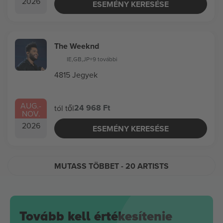
2026
ESEMÉNY KERESÉSE
The Weeknd
IE
,
GB
,
JP
+9 további
4815 Jegyek
AUG.
-
24 968 Ft
tól től
NOV.
2026
ESEMÉNY KERESÉSE
MUTASS TÖBBET
- 20 ARTISTS
Tovább kell értékesítenie