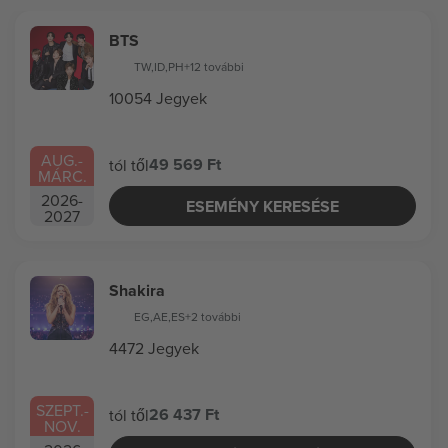
BTS
TW
,
ID
,
PH
+12 további
10054 Jegyek
AUG.
-
49 569 Ft
tól től
MÁRC.
2026
-
ESEMÉNY KERESÉSE
2027
Shakira
EG
,
AE
,
ES
+2 további
4472 Jegyek
SZEPT.
-
26 437 Ft
tól től
NOV.