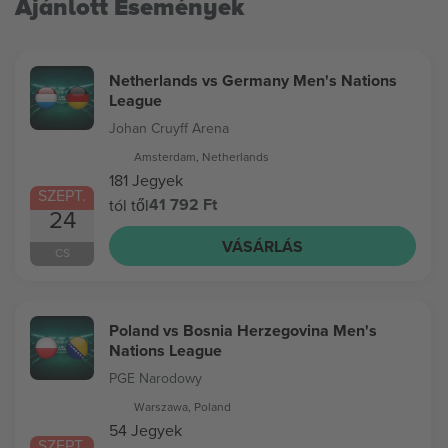
Ajánlott Események
Netherlands vs Germany Men's Nations
League
Johan Cruyff Arena
Amsterdam, Netherlands
181 Jegyek
SZEPT.
41 792 Ft
tól től
24
VÁSÁRLÁS
CS
Poland vs Bosnia Herzegovina Men's
Nations League
PGE Narodowy
Warszawa, Poland
54 Jegyek
SZEPT.