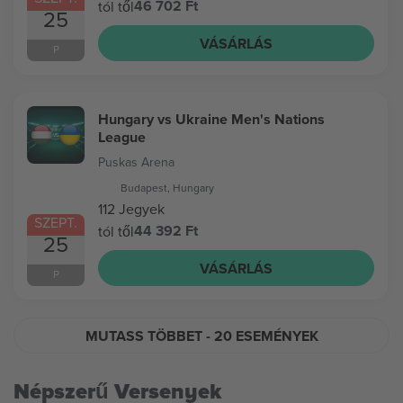
46 702 Ft
tól től
25
VÁSÁRLÁS
P
Hungary vs Ukraine Men's Nations
League
Puskas Arena
Budapest, Hungary
112 Jegyek
SZEPT.
44 392 Ft
tól től
25
VÁSÁRLÁS
P
MUTASS TÖBBET
- 20 ESEMÉNYEK
Népszerű Versenyek