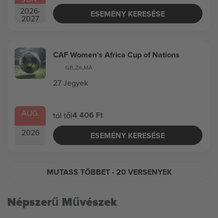
2026
-
ESEMÉNY KERESÉSE
2027
CAF Women’s Africa Cup of Nations
GB
,
ZA
,
MA
27 Jegyek
AUG.
4 406 Ft
tól től
2026
ESEMÉNY KERESÉSE
MUTASS TÖBBET
- 20 VERSENYEK
Népszerű Művészek