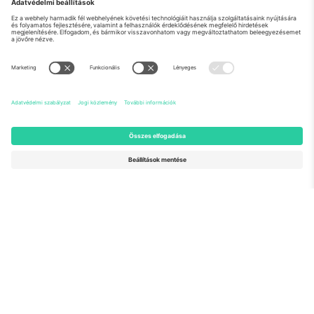
Rólunk
Vállalati szolgáltatások
Csapat
GYIK
TixProtect
Hogyan működik
Impresszum
Szállodák
Felhasználási feltételek
Világbajnokság központ
Partnerprogram
Lépjen kapcsolatba velünk
Irodák és támogatás