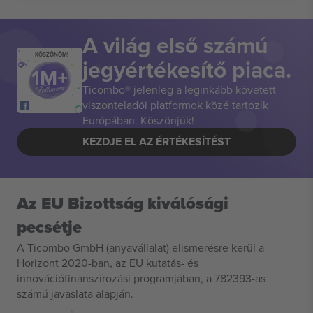
A világ első számú
KÖSZÖNÖM!
jegyértékesítő piaca.
Ticombo® jelenleg a leginkább követett
viszonteladói platformok közé tartozik
Európában. Köszönjük!
KEZDJE EL AZ ÉRTÉKESÍTÉST
Az EU Bizottság kiválósági
pecsétje
A Ticombo GmbH (anyavállalat) elismerésre kerül a
Horizont 2020-ban, az EU kutatás- és
innovációfinanszírozási programjában, a 782393-as
számú javaslata alapján.