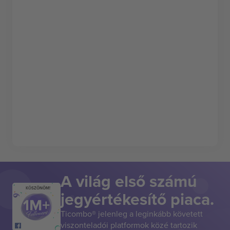
A világ első számú
KÖSZÖNÖM!
jegyértékesítő piaca.
Ticombo® jelenleg a leginkább követett
viszonteladói platformok közé tartozik