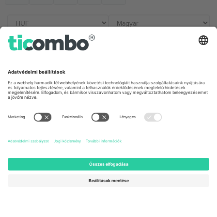
Irodák és támogatás
Germany
United Kingdom
Unter den Linden 24, 10117
167 City Road, London, Greater
Berlin, Germany
London, EC1V 1AW, United
Kingdom
United States
Switzerland
131 Continental Dr, Suite 305,
Dorfstrasse 52a, 6390
Newark, Delaware 19713, United
Engelberg, Switzerland
States
Bulgaria
United Arab Emirates
Regus Sofia City West, bul
UAE Dubai Silicon Oasis, DDP
Totleben 53-55, 1606 Sofia,
Building A1, Office 302, Dubai,