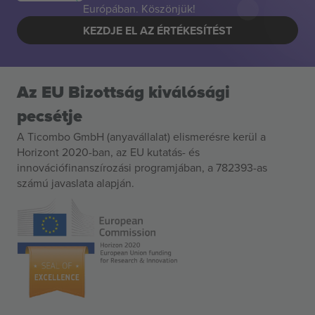
Európában. Köszönjük!
KEZDJE EL AZ ÉRTÉKESÍTÉST
Az EU Bizottság kiválósági
pecsétje
A Ticombo GmbH (anyavállalat) elismerésre kerül a
Horizont 2020-ban, az EU kutatás- és
innovációfinanszírozási programjában, a 782393-as
számú javaslata alapján.