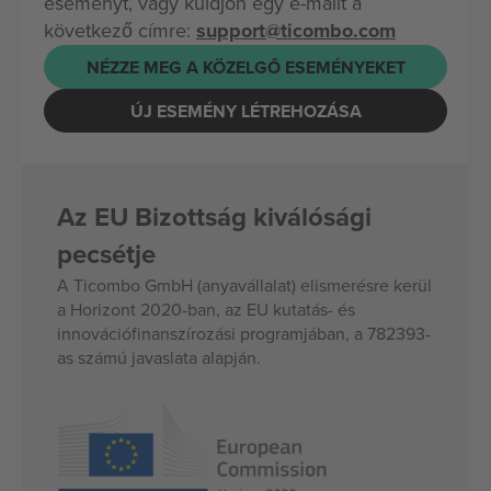
eseményt, vagy küldjön egy e-mailt a
következő címre:
support@ticombo.com
NÉZZE MEG A KÖZELGŐ ESEMÉNYEKET
ÚJ ESEMÉNY LÉTREHOZÁSA
Az EU Bizottság kiválósági
pecsétje
A Ticombo GmbH (anyavállalat) elismerésre kerül
a Horizont 2020-ban, az EU kutatás- és
innovációfinanszírozási programjában, a 782393-
as számú javaslata alapján.