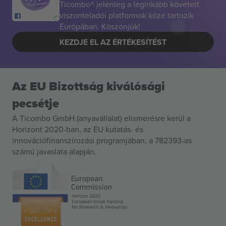
Ticombo® jelenleg a leginkább követett
viszonteladói platformok közé tartozik
Európában. Köszönjük!
KEZDJE EL AZ ÉRTÉKESÍTÉST
Az EU Bizottság kiválósági
pecsétje
A Ticombo GmbH (anyavállalat) elismerésre kerül a
Horizont 2020-ban, az EU kutatás- és
innovációfinanszírozási programjában, a 782393-as
számú javaslata alapján.