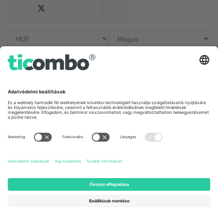
Irodák és támogatás
Germany
United Kingdom
Unter den Linden 24, 10117
167 City Road, London, Greater
Berlin, Germany
London, EC1V 1AW, United
Kingdom
United States
Switzerland
131 Continental Dr, Suite 305,
Dorfstrasse 52a, 6390
Newark, Delaware 19713, United
Engelberg, Switzerland
States
Bulgaria
United Arab Emirates