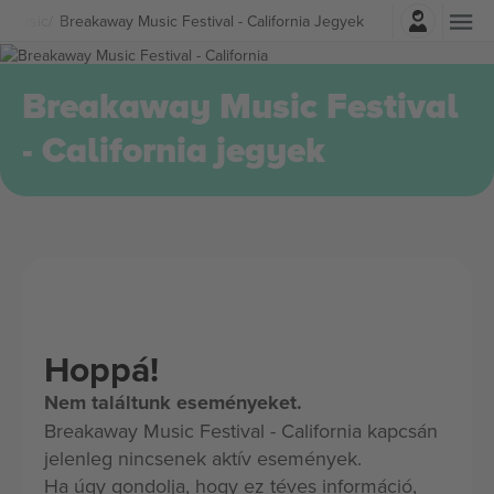
Belépés
r Music
Breakaway Music Festival - California Jegyek
Breakaway Music Festival
- California jegyek
Hoppá!
Nem találtunk eseményeket.
Breakaway Music Festival - California kapcsán
jelenleg nincsenek aktív események.
Ha úgy gondolja, hogy ez téves információ,