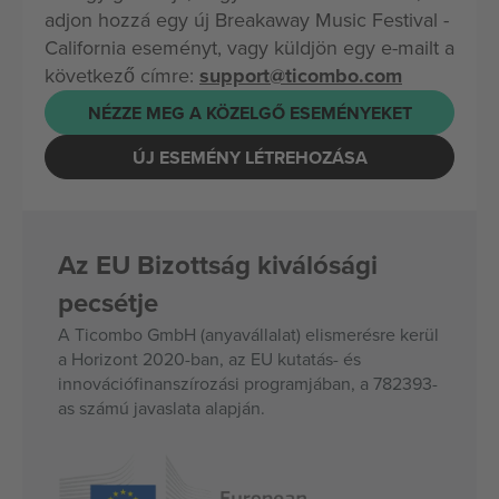
adjon hozzá egy új Breakaway Music Festival -
California eseményt, vagy küldjön egy e-mailt a
következő címre:
support@ticombo.com
NÉZZE MEG A KÖZELGŐ ESEMÉNYEKET
ÚJ ESEMÉNY LÉTREHOZÁSA
Az EU Bizottság kiválósági
pecsétje
A Ticombo GmbH (anyavállalat) elismerésre kerül
a Horizont 2020-ban, az EU kutatás- és
innovációfinanszírozási programjában, a 782393-
as számú javaslata alapján.