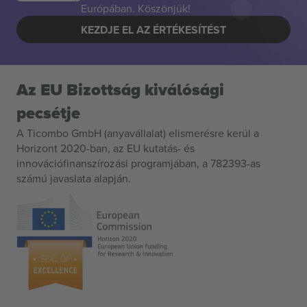
Európában. Köszönjük!
KEZDJE EL AZ ÉRTÉKESÍTÉST
Az EU Bizottság kiválósági
pecsétje
A Ticombo GmbH (anyavállalat) elismerésre kerül a
Horizont 2020-ban, az EU kutatás- és
innovációfinanszírozási programjában, a 782393-as
számú javaslata alapján.