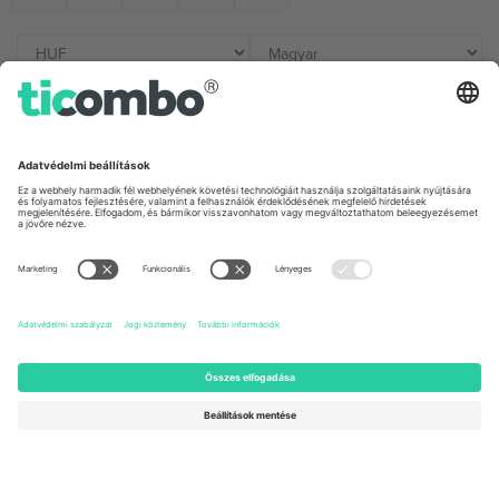
Irodák és támogatás
Germany
United Kingdom
Unter den Linden 24, 10117
167 City Road, London, Greater
Berlin, Germany
London, EC1V 1AW, United
Kingdom
United States
Switzerland
131 Continental Dr, Suite 305,
Dorfstrasse 52a, 6390
Newark, Delaware 19713, United
Engelberg, Switzerland
States
Bulgaria
United Arab Emirates
Regus Sofia City West, bul
UAE Dubai Silicon Oasis, DDP
Totleben 53-55, 1606 Sofia,
Building A1, Office 302, Dubai,