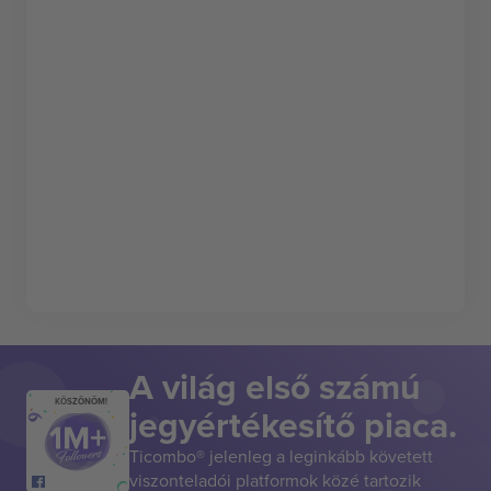
A világ első számú
KÖSZÖNÖM!
jegyértékesítő piaca.
Ticombo® jelenleg a leginkább követett
viszonteladói platformok közé tartozik