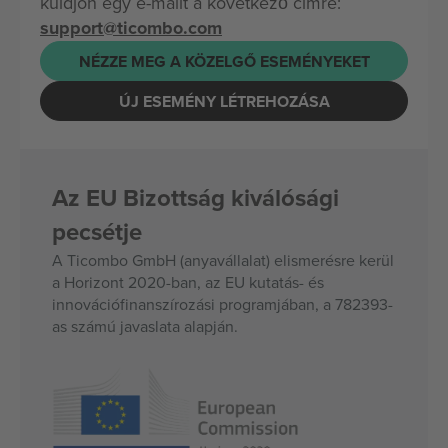
küldjön egy e-mailt a következő címre:
support@ticombo.com
NÉZZE MEG A KÖZELGŐ ESEMÉNYEKET
ÚJ ESEMÉNY LÉTREHOZÁSA
Az EU Bizottság kiválósági
pecsétje
A Ticombo GmbH (anyavállalat) elismerésre kerül
a Horizont 2020-ban, az EU kutatás- és
innovációfinanszírozási programjában, a 782393-
as számú javaslata alapján.