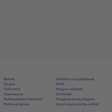
Rólunk
Vállalati szolgáltatások
Csapat
GYIK
TixProtect
Hogyan működik
Impresszum
Szállodák
Felhasználási feltételek
Világbajnokság központ
Partnerprogram
Lépjen kapcsolatba velünk