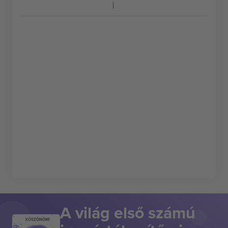
A világ első számú
KÖSZÖNÖM!