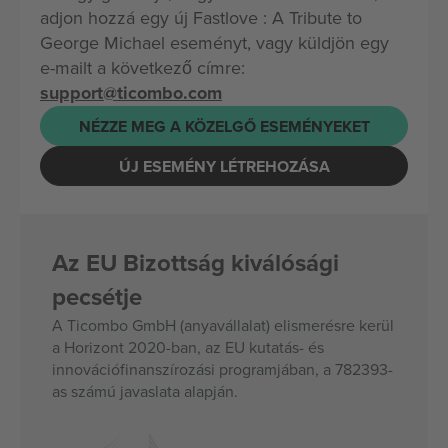
adjon hozzá egy új Fastlove : A Tribute to
George Michael eseményt, vagy küldjön egy
e-mailt a következő címre:
support@ticombo.com
NÉZZE MEG A KÖZELGŐ ESEMÉNYEKET
ÚJ ESEMÉNY LÉTREHOZÁSA
Az EU Bizottság kiválósági
pecsétje
A Ticombo GmbH (anyavállalat) elismerésre kerül
a Horizont 2020-ban, az EU kutatás- és
innovációfinanszírozási programjában, a 782393-
as számú javaslata alapján.