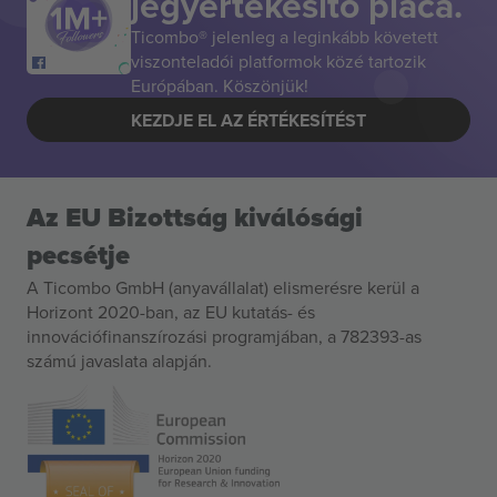
jegyértékesítő piaca.
Ticombo® jelenleg a leginkább követett
viszonteladói platformok közé tartozik
Európában. Köszönjük!
KEZDJE EL AZ ÉRTÉKESÍTÉST
Az EU Bizottság kiválósági
pecsétje
A Ticombo GmbH (anyavállalat) elismerésre kerül a
Horizont 2020-ban, az EU kutatás- és
innovációfinanszírozási programjában, a 782393-as
számú javaslata alapján.