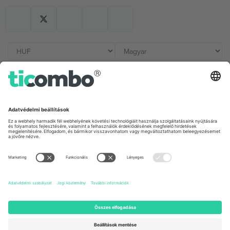
Irodák és támogatás
Germany
United Kingdom
Unter den Linden 24, 10117
167 City Road, London, Greater
Berlin, Germany
London, EC1V 1AW, United
Kingdom
United States
Switzerland
131 Continental Dr, Suite 305,
Dorfstrasse 52a, 6390
Newark, Delaware 19713, United
Engelberg, Switzerland
States
Bulgaria
United Arab Emirates