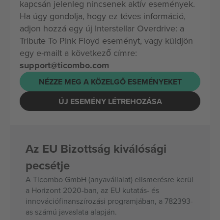
kapcsán jelenleg nincsenek aktív események.
Ha úgy gondolja, hogy ez téves információ,
adjon hozzá egy új Interstellar Overdrive: a
Tribute To Pink Floyd eseményt, vagy küldjön
egy e-mailt a következő címre:
support@ticombo.com
NÉZZE MEG A KÖZELGŐ ESEMÉNYEKET
ÚJ ESEMÉNY LÉTREHOZÁSA
Az EU Bizottság kiválósági
pecsétje
A Ticombo GmbH (anyavállalat) elismerésre kerül
a Horizont 2020-ban, az EU kutatás- és
innovációfinanszírozási programjában, a 782393-
as számú javaslata alapján.