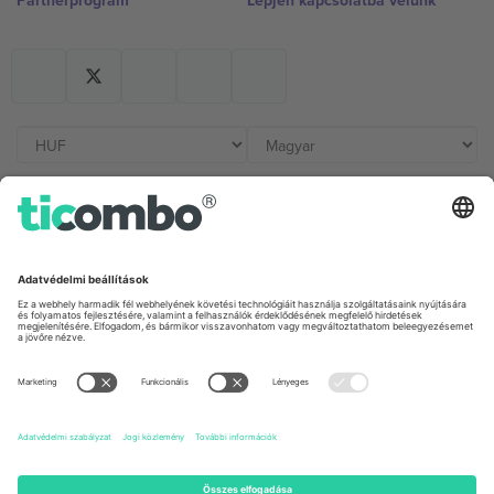
Partnerprogram
Lépjen kapcsolatba velünk
Irodák és támogatás
Germany
United Kingdom
Unter den Linden 24, 10117
167 City Road, London, Greater
Berlin, Germany
London, EC1V 1AW, United
Kingdom
United States
Switzerland
131 Continental Dr, Suite 305,
Dorfstrasse 52a, 6390
Newark, Delaware 19713, United
Engelberg, Switzerland
States