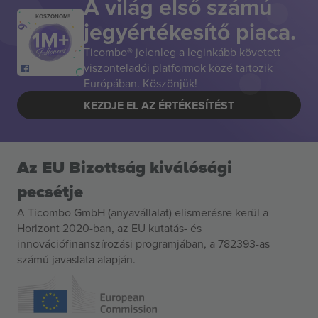
A világ első számú
KÖSZÖNÖM!
jegyértékesítő piaca.
Ticombo® jelenleg a leginkább követett
viszonteladói platformok közé tartozik
Európában. Köszönjük!
KEZDJE EL AZ ÉRTÉKESÍTÉST
Az EU Bizottság kiválósági
pecsétje
A Ticombo GmbH (anyavállalat) elismerésre kerül a
Horizont 2020-ban, az EU kutatás- és
innovációfinanszírozási programjában, a 782393-as
számú javaslata alapján.