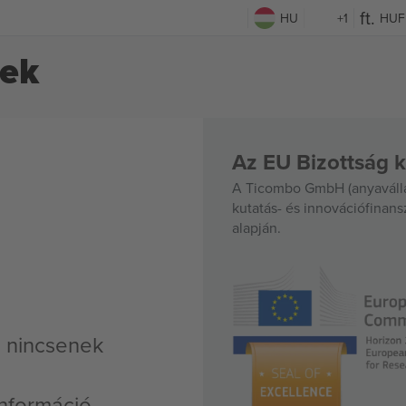
HU
+1
HUF
yek
Az EU Bizottság k
A Ticombo GmbH (anyavállal
kutatás- és innovációfinan
alapján.
g nincsenek
nformáció,