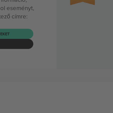
ool eseményt,
kező címre:
EKET