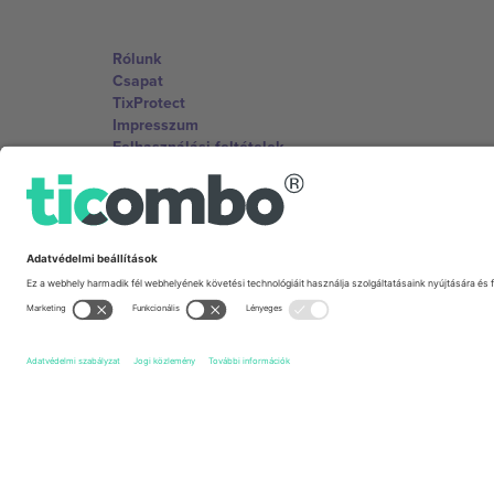
Rólunk
Csapat
TixProtect
Impresszum
Felhasználási feltételek
Partnerprogram
Irodák és támogatás
Germany
Unter den Linden 24, 10117 Berlin, Germany
United States
131 Continental Dr, Suite 305, Newark, Delaware 19713, 