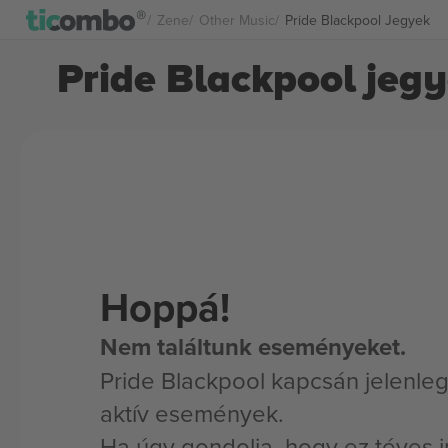
Zene
Other Music
Pride Blackpool Jegyek
Pride Blackpool jeg
Hoppá!
Nem találtunk eseményeket.
Pride Blackpool kapcsán jelenle
aktív események.
Ha úgy gondolja, hogy ez téves i