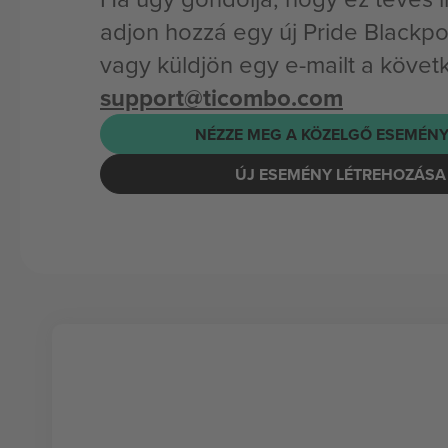
adjon hozzá egy új Pride Blackp
vagy küldjön egy e-mailt a követ
support@ticombo.com
NÉZZE MEG A KÖZELGŐ ESEMÉNY
ÚJ ESEMÉNY LÉTREHOZÁSA