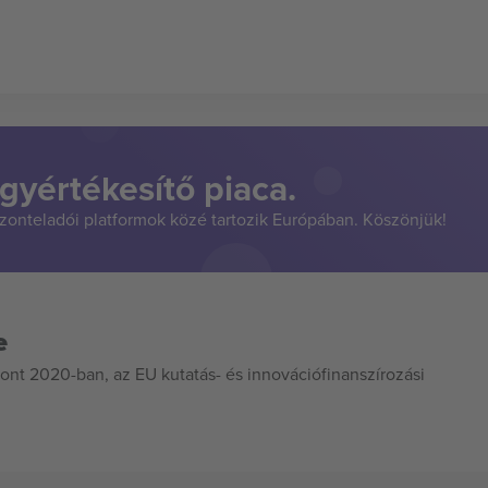
gyértékesítő piaca.
szonteladói platformok közé tartozik Európában. Köszönjük!
e
ont 2020-ban, az EU kutatás- és innovációfinanszírozási