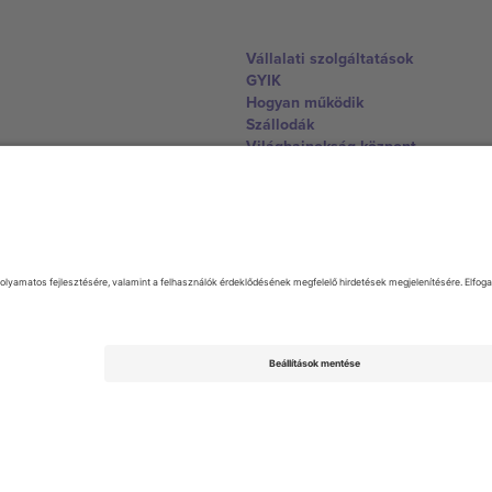
Vállalati szolgáltatások
GYIK
Hogyan működik
Szállodák
Világbajnokság központ
Lépjen kapcsolatba velünk
United Kingdom
167 City Road, London, Greater L
Switzerland
United States
Dorfstrasse 52a, 6390 Engelberg, 