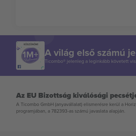
KÖSZÖNÖM!
A világ első számú je
Ticombo® jelenleg a leginkább követett vi
Az EU Bizottság kiválósági pecsétj
A Ticombo GmbH (anyavállalat) elismerésre kerül a Horiz
programjában, a 782393-as számú javaslata alapján.