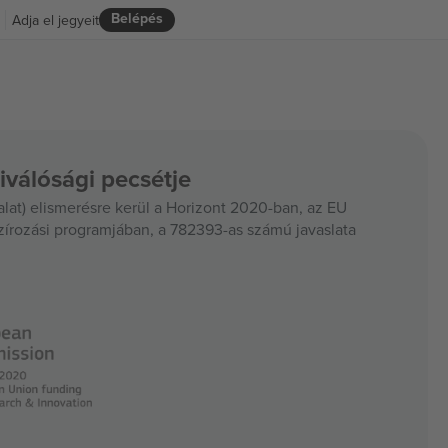
Belépés
Adja el jegyeit
iválósági pecsétje
at) elismerésre kerül a Horizont 2020-ban, az EU
szírozási programjában, a 782393-as számú javaslata