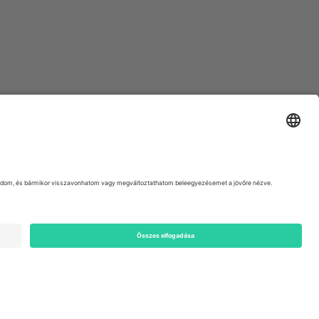
ondon, EC1V 1AW, United Kingdom
Switzerland