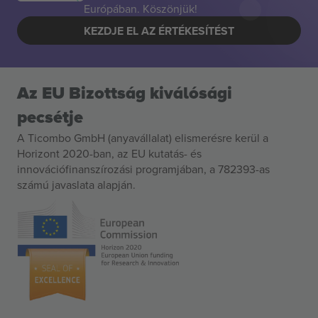
Európában. Köszönjük!
KEZDJE EL AZ ÉRTÉKESÍTÉST
Az EU Bizottság kiválósági
pecsétje
A Ticombo GmbH (anyavállalat) elismerésre kerül a
Horizont 2020-ban, az EU kutatás- és
innovációfinanszírozási programjában, a 782393-as
számú javaslata alapján.