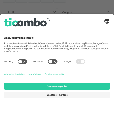
Irodák és támogatás
Germany
United Kingdom
Unter den Linden 24, 10117
167 City Road, London, Greater
Berlin, Germany
London, EC1V 1AW, United
Kingdom
United States
Switzerland
131 Continental Dr, Suite 305,
Dorfstrasse 52a, 6390
Newark, Delaware 19713, United
Engelberg, Switzerland
States
Bulgaria
United Arab Emirates
Regus Sofia City West, bul
UAE Dubai Silicon Oasis, DDP
Totleben 53-55, 1606 Sofia,
Building A1, Office 302, Dubai,