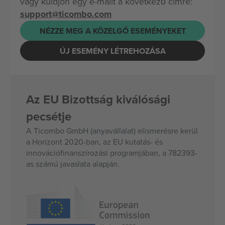
vagy küldjön egy e-mailt a következő címre:
support@ticombo.com
NÉZZE MEG A KÖZELGŐ ESEMÉNYEKET
ÚJ ESEMÉNY LÉTREHOZÁSA
Az EU Bizottság kiválósági
pecsétje
A Ticombo GmbH (anyavállalat) elismerésre kerül
a Horizont 2020-ban, az EU kutatás- és
innovációfinanszírozási programjában, a 782393-
as számú javaslata alapján.