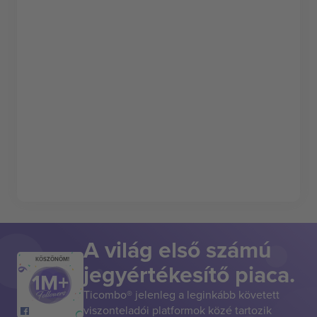
A világ első számú
KÖSZÖNÖM!
jegyértékesítő piaca.
Ticombo® jelenleg a leginkább követett
viszonteladói platformok közé tartozik