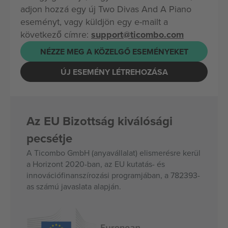
adjon hozzá egy új Two Divas And A Piano
eseményt, vagy küldjön egy e-mailt a
következő címre:
support@ticombo.com
NÉZZE MEG A KÖZELGŐ ESEMÉNYEKET
ÚJ ESEMÉNY LÉTREHOZÁSA
Az EU Bizottság kiválósági
pecsétje
A Ticombo GmbH (anyavállalat) elismerésre kerül
a Horizont 2020-ban, az EU kutatás- és
innovációfinanszírozási programjában, a 782393-
as számú javaslata alapján.