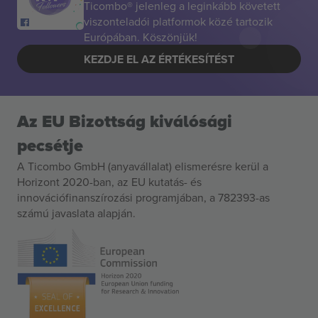
Ticombo® jelenleg a leginkább követett
viszonteladói platformok közé tartozik
Európában. Köszönjük!
KEZDJE EL AZ ÉRTÉKESÍTÉST
Az EU Bizottság kiválósági
pecsétje
A Ticombo GmbH (anyavállalat) elismerésre kerül a
Horizont 2020-ban, az EU kutatás- és
innovációfinanszírozási programjában, a 782393-as
számú javaslata alapján.