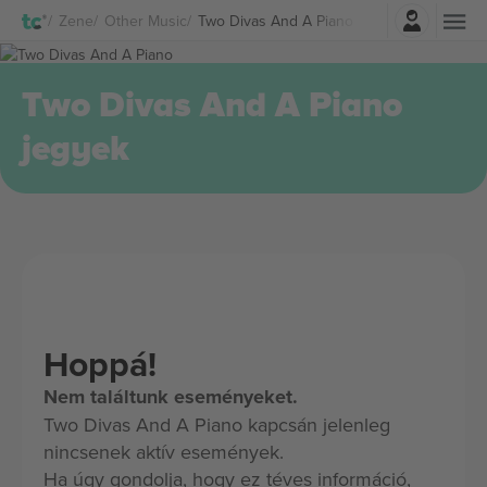
Belépés
Zene
Other Music
Two Divas And A Piano Jegyek
Two Divas And A Piano
jegyek
Hoppá!
Nem találtunk eseményeket.
Two Divas And A Piano kapcsán jelenleg
nincsenek aktív események.
Ha úgy gondolja, hogy ez téves információ,