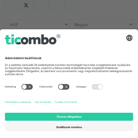
Irodák és támogatás
Germany
United Kingdom
Unter den Linden 24, 10117
167 City Road, London, Greater
Berlin, Germany
London, EC1V 1AW, United
Kingdom
United States
Switzerland
131 Continental Dr, Suite 305,
Dorfstrasse 52a, 6390
Newark, Delaware 19713, United
Engelberg, Switzerland
States
Bulgaria
United Arab Emirates