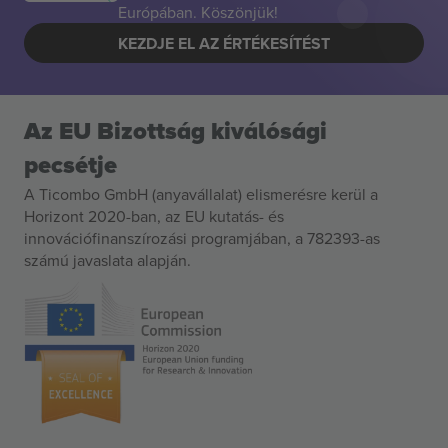
Európában. Köszönjük!
KEZDJE EL AZ ÉRTÉKESÍTÉST
Az EU Bizottság kiválósági
pecsétje
A Ticombo GmbH (anyavállalat) elismerésre kerül a
Horizont 2020-ban, az EU kutatás- és
innovációfinanszírozási programjában, a 782393-as
számú javaslata alapján.