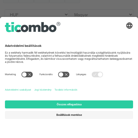
Irodák és támogatás
Germany
United Kingdom
Unter den Linden 24, 10117
167 City Road, London, Greater
Berlin, Germany
London, EC1V 1AW, United
Kingdom
United States
Switzerland
131 Continental Dr, Suite 305,
Dorfstrasse 52a, 6390
Newark, Delaware 19713, United
Engelberg, Switzerland
States
Bulgaria
United Arab Emirates
Regus Sofia City West, bul
UAE Dubai Silicon Oasis, DDP
Totleben 53-55, 1606 Sofia,
Building A1, Office 302, Dubai,