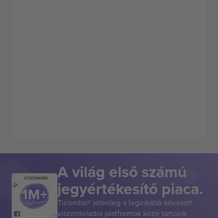
A világ első számú
KÖSZÖNÖM!
jegyértékesítő piaca.
Ticombo® jelenleg a leginkább követett
viszonteladói platformok közé tartozik