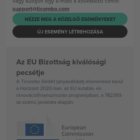
vagy küldjön egy e-mailt a következő címre:
support@ticombo.com
NÉZZE MEG A KÖZELGŐ ESEMÉNYEKET
ÚJ ESEMÉNY LÉTREHOZÁSA
Az EU Bizottság kiválósági
pecsétje
A Ticombo GmbH (anyavállalat) elismerésre kerül
a Horizont 2020-ban, az EU kutatás- és
innovációfinanszírozási programjában, a 782393-
as számú javaslata alapján.