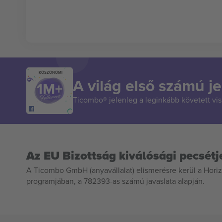
KÖSZÖNÖM!
A világ első számú je
Ticombo® jelenleg a leginkább követett vi
Az EU Bizottság kiválósági pecsétj
A Ticombo GmbH (anyavállalat) elismerésre kerül a Horiz
programjában, a 782393-as számú javaslata alapján.