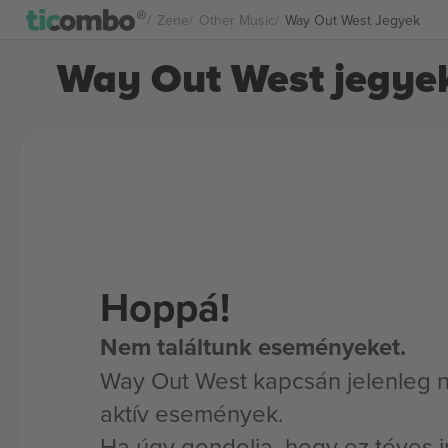
Zene
Other Music
Way Out West Jegyek
Way Out West jegye
Hoppá!
Nem találtunk eseményeket.
Way Out West kapcsán jelenleg 
aktív események.
Ha úgy gondolja, hogy ez téves i