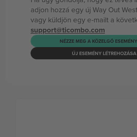
adjon hozzá egy új Way Out Wes
vagy küldjön egy e-mailt a követ
support@ticombo.com
NÉZZE MEG A KÖZELGŐ ESEMÉNY
ÚJ ESEMÉNY LÉTREHOZÁSA