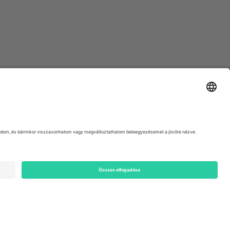
ondon, EC1V 1AW, United Kingdom
Switzerland