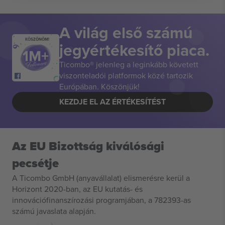
A világ első számú
KÖSZÖNÖM!
jegyértékesítő piaca.
Ticombo® jelenleg a leginkább követett
viszonteladói platformok közé tartozik
Európában. Köszönjük!
KEZDJE EL AZ ÉRTÉKESÍTÉST
Az EU Bizottság kiválósági
pecsétje
A Ticombo GmbH (anyavállalat) elismerésre kerül a
Horizont 2020-ban, az EU kutatás- és
innovációfinanszírozási programjában, a 782393-as
számú javaslata alapján.