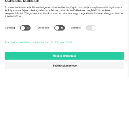
Rólunk
Vállalati szolgáltatások
Csapat
GYIK
TixProtect
Hogyan működik
Impresszum
Szállodák
Felhasználási feltételek
Világbajnokság központ
Partnerprogram
Lépjen kapcsolatba velünk
Irodák és támogatás