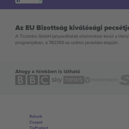
Az EU Bizottság kiválósági pecsétj
A Ticombo GmbH (anyavállalat) elismerésre kerül a Horiz
programjában, a 782393-as számú javaslata alapján.
Ahogy a hírekben is látható
Rólunk
Csapat
TixProtect