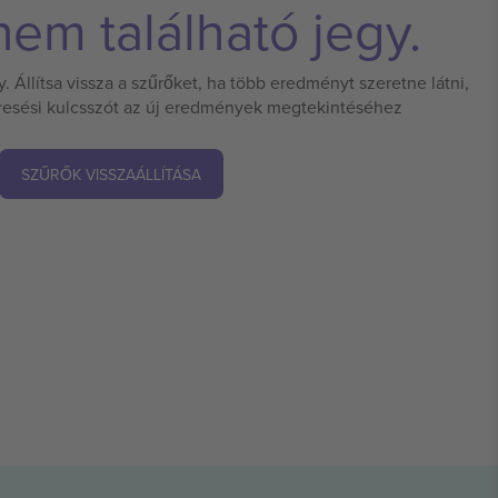
em található jegy.
 Állítsa vissza a szűrőket, ha több eredményt szeretne látni,
eresési kulcsszót az új eredmények megtekintéséhez
SZŰRŐK VISSZAÁLLÍTÁSA