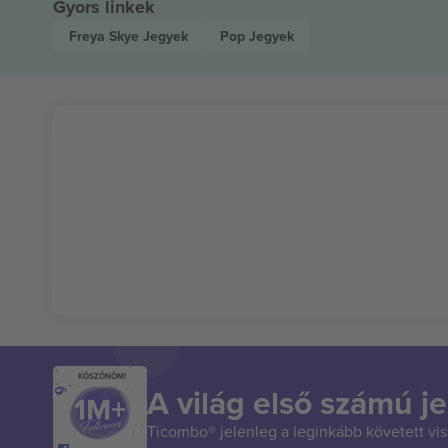
Gyors linkek
Freya Skye
Jegyek
Pop
Jegyek
KÖSZÖNÖM!
A világ első számú je
Ticombo® jelenleg a leginkább követett vi