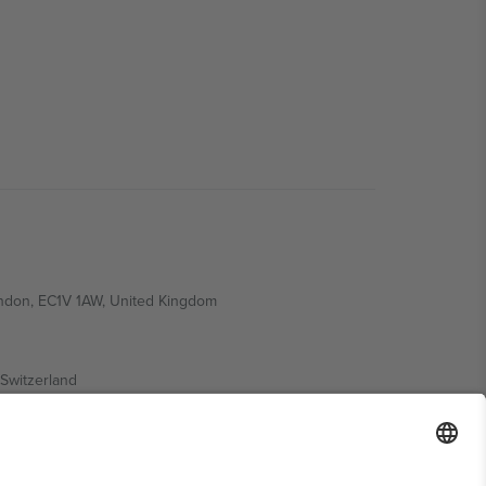
ondon, EC1V 1AW, United Kingdom
Switzerland
ding A1, Office 302, Dubai, United Arab Emirates