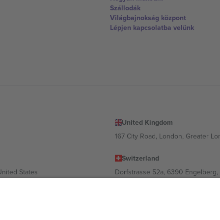
Szállodák
Világbajnokság központ
Lépjen kapcsolatba velünk
United Kingdom
167 City Road, London, Greater L
Switzerland
United States
Dorfstrasse 52a, 6390 Engelberg, 
United Arab Emirates
ulgaria
UAE Dubai Silicon Oasis, DDP Buil