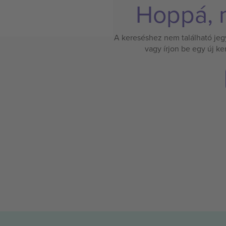
Hoppá, n
A kereséshez nem található jegy.
vagy írjon be egy új k