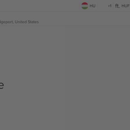
HU
+1
HUF
dgeport, United States
e