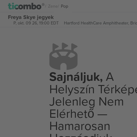
Zene
Pop
Freya Skye jegyek
P, okt. 09 26, 19:00 EDT
Hartford HealthCare Amphitheater,
Bri
Sajnáljuk,
A
Helyszín Térkép
Jelenleg Nem
Elérhető —
Hamarosan