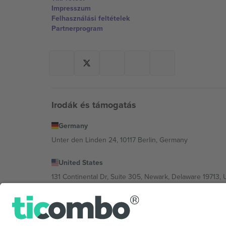
Impresszum
Felhasználási feltételek
Partnerprogram
Irodák és támogatás
Germany
Unter den Linden 24, 10117 Berlin, Germany
United States
131 Continental Dr, Suite 305, Newark, Delaware 19713, 
Bulgaria
Regus Sofia City West, bul Totleben 53-55, 1606 Sofia, B