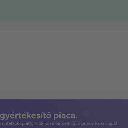
gyértékesítő piaca.
szonteladói platformok közé tartozik Európában. Köszönjük!