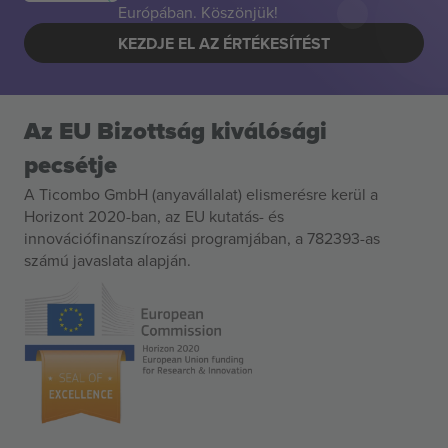
Európában. Köszönjük!
KEZDJE EL AZ ÉRTÉKESÍTÉST
Az EU Bizottság kiválósági
pecsétje
A Ticombo GmbH (anyavállalat) elismerésre kerül a
Horizont 2020-ban, az EU kutatás- és
innovációfinanszírozási programjában, a 782393-as
számú javaslata alapján.