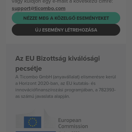
vagy küldjön egy e-mailt a következő címre:
support@ticombo.com
NÉZZE MEG A KÖZELGŐ ESEMÉNYEKET
ÚJ ESEMÉNY LÉTREHOZÁSA
Az EU Bizottság kiválósági
pecsétje
A Ticombo GmbH (anyavállalat) elismerésre kerül
a Horizont 2020-ban, az EU kutatás- és
innovációfinanszírozási programjában, a 782393-
as számú javaslata alapján.