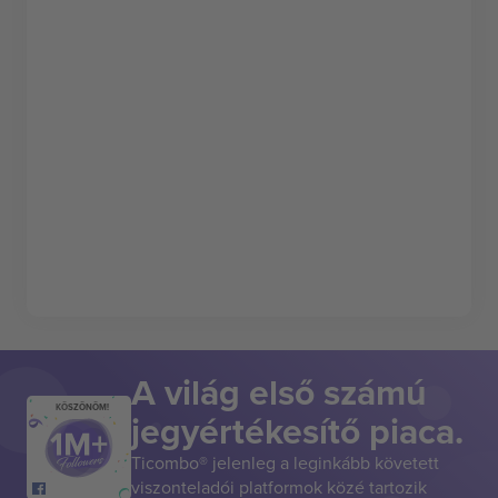
A világ első számú
KÖSZÖNÖM!
jegyértékesítő piaca.
Ticombo® jelenleg a leginkább követett
viszonteladói platformok közé tartozik