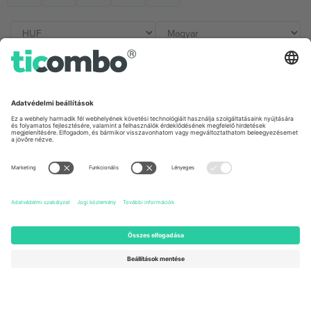
Irodák és támogatás
Germany
United Kingdom
Unter den Linden 24, 10117
167 City Road, London, Greater
Berlin, Germany
London, EC1V 1AW, United
Kingdom
United States
Switzerland
131 Continental Dr, Suite 305,
Dorfstrasse 52a, 6390
Newark, Delaware 19713, United
Engelberg, Switzerland
States
Bulgaria
United Arab Emirates
Regus Sofia City West, bul
UAE Dubai Silicon Oasis, DDP
Totleben 53-55, 1606 Sofia,
Building A1, Office 302, Dubai,